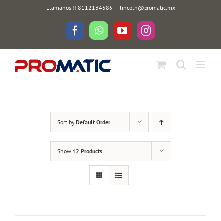
Skip
Llamanos !! 8112134586
|
lincoln@promatic.mx
to
content
Facebook
WhatsApp
YouTube
Instagram
Sort by
Default Order
Show
12 Products