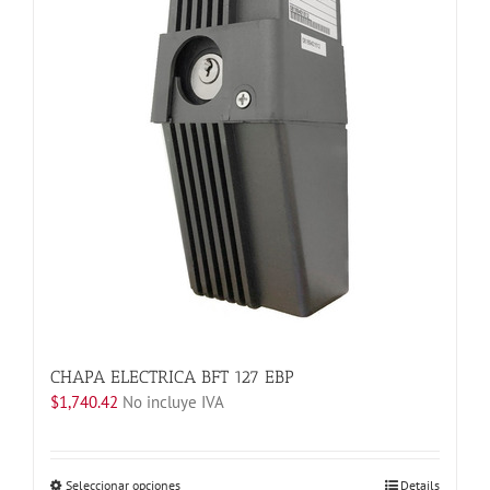
la
página
de
producto
CHAPA ELECTRICA BFT 127 EBP
$
1,740.42
No incluye IVA
Este
Seleccionar opciones
Details