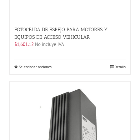
FOTOCELDA DE ESPEJO PARA MOTORES Y
EQUIPOS DE ACCESO VEHICULAR
$
1,601.12
No incluye IVA
Este
Seleccionar opciones
Details
producto
tiene
múltiples
variantes.
Las
opciones
se
pueden
elegir
en