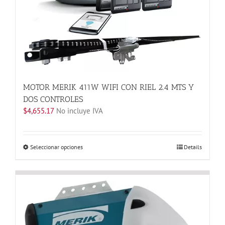
elegir
en
la
página
de
producto
MOTOR MERIK 411W WIFI CON RIEL 2.4 MTS Y
DOS CONTROLES
$
4,655.17
No incluye IVA
Este
Seleccionar opciones
Details
producto
tiene
múltiples
variantes.
Las
opciones
se