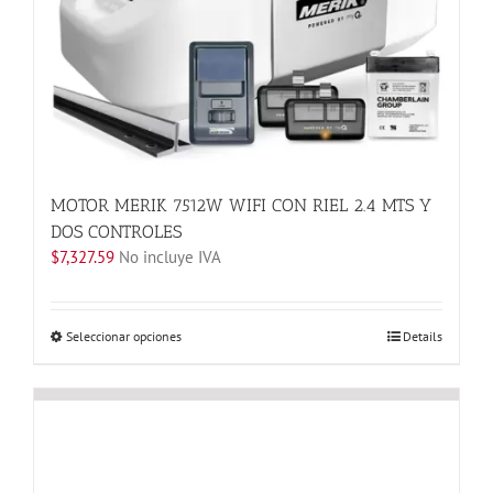
se
pueden
elegir
en
la
página
de
producto
MOTOR MERIK 7512W WIFI CON RIEL 2.4 MTS Y
DOS CONTROLES
$
7,327.59
No incluye IVA
Este
Seleccionar opciones
Details
producto
tiene
múltiples
variantes.
Las
opciones