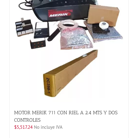
Las
opciones
se
pueden
elegir
en
la
página
de
producto
MOTOR MERIK 711 CON RIEL A 2.4 MTS Y DOS
CONTROLES
$
5,517.24
No incluye IVA