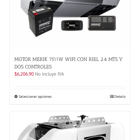
de
producto
MOTOR MERIK 7511W WIFI CON RIEL 2.4 MTS Y
DOS CONTROLES
$
6,206.90
No incluye IVA
Este
Seleccionar opciones
Details
producto
tiene
múltiples
variantes.
Las
opciones