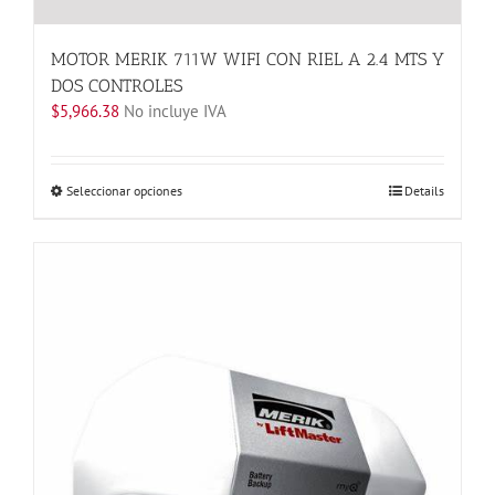
MOTOR MERIK 711W WIFI CON RIEL A 2.4 MTS Y
DOS CONTROLES
$
5,966.38
No incluye IVA
Este
Seleccionar opciones
Details
producto
tiene
múltiples
variantes.
Las
opciones
se
pueden
elegir
en
la
página