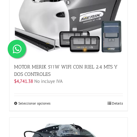
se
pueden
elegir
en
la
página
de
producto
MOTOR MERIK 511W WIFI CON RIEL 2.4 MTS Y
DOS CONTROLES
$
4,741.38
No incluye IVA
Este
Seleccionar opciones
Details
producto
tiene
múltiples
variantes.