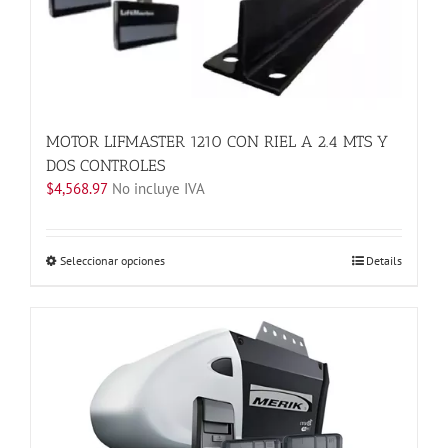
la
página
de
producto
MOTOR LIFMASTER 1210 CON RIEL A 2.4 MTS Y
DOS CONTROLES
$
4,568.97
No incluye IVA
Este
Seleccionar opciones
Details
producto
tiene
múltiples
variantes.
Las
opciones
se
pueden