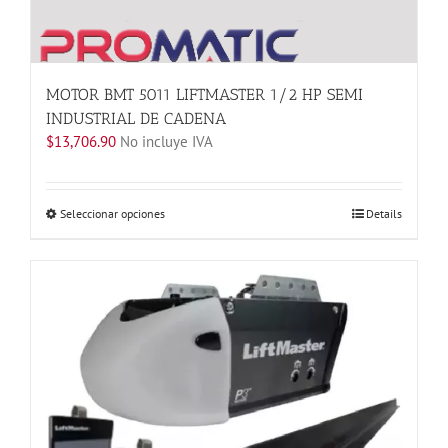
MOTOR BMT 5011 LIFTMASTER 1/2 HP SEMI
INDUSTRIAL DE CADENA
$
13,706.90
No incluye IVA
Este
Seleccionar opciones
Details
producto
tiene
múltiples
variantes.
Las
opciones
se
pueden
elegir
en