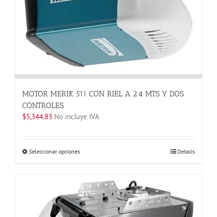
pueden
elegir
en
la
página
de
producto
MOTOR MERIK 511 CON RIEL A 2.4 MTS Y DOS
CONTROLES
$
5,344.83
No incluye IVA
Este
Seleccionar opciones
Details
producto
tiene
múltiples
variantes.
Las
opciones