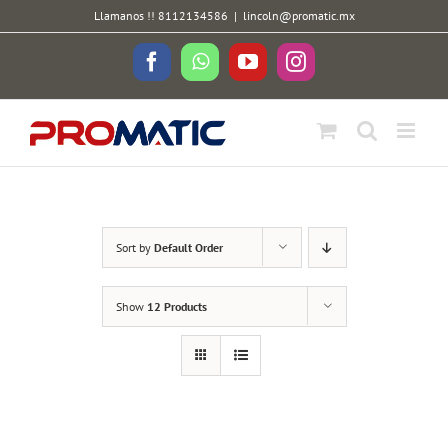
Skip
Llamanos !! 8112134586
|
lincoln@promatic.mx
to
content
Facebook
WhatsApp
YouTube
Instagram
Sort by
Default Order
Show
12 Products