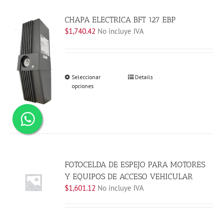
CHAPA ELECTRICA BFT 127 EBP
$
1,740.42
No incluye IVA
Este
Seleccionar
Details
opciones
producto
tiene
múltiples
variantes.
Las
opciones
se
FOTOCELDA DE ESPEJO PARA MOTORES
pueden
elegir
Y EQUIPOS DE ACCESO VEHICULAR
en
$
1,601.12
No incluye IVA
la
página
de