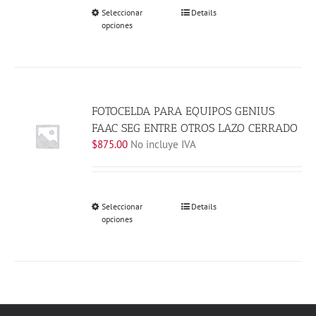
producto
Este
Seleccionar
Details
opciones
producto
tiene
múltiples
variantes.
Las
opciones
FOTOCELDA PARA EQUIPOS GENIUS
se
FAAC SEG ENTRE OTROS LAZO CERRADO
pueden
$
875.00
No incluye IVA
elegir
en
la
página
Este
Seleccionar
Details
de
opciones
producto
producto
tiene
múltiples
variantes.
Las
opciones
se