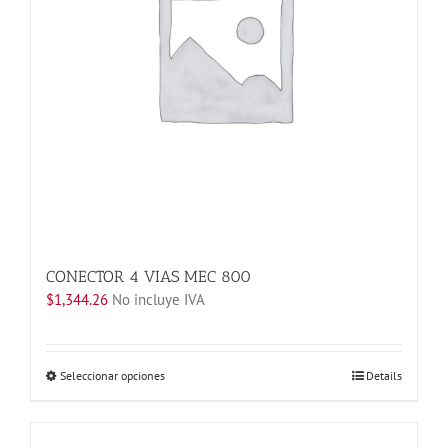
elegir
en
la
página
de
producto
CONECTOR 4 VIAS MEC 800
$
1,344.26
No incluye IVA
Este
Seleccionar opciones
Details
producto
tiene
múltiples