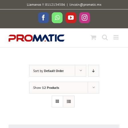
Skip
Llamanos !! 8112134586
|
lincoln@promatic.mx
to
content
Facebook
WhatsApp
YouTube
Instagram
Sort by
Default Order
Show
12 Products