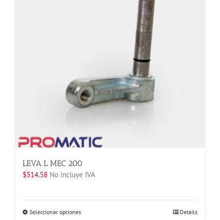
opciones
se
pueden
elegir
en
la
página
de
producto
LEVA L MEC 200
$
514.58
No incluye IVA
Este
Seleccionar opciones
Details