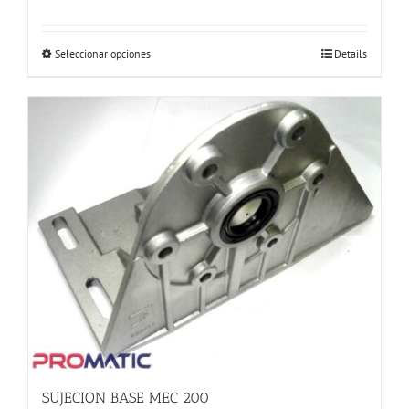
Este
Seleccionar opciones
Details
producto
tiene
múltiples
variantes.
Las
opciones
se
pueden
elegir
en
la
página
de
producto
SUJECION BASE MEC 200