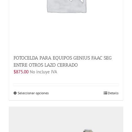
de
producto
FOTOCELDA PARA EQUIPOS GENIUS FAAC SEG
ENTRE OTROS LAZO CERRADO
$
875.00
No incluye IVA
Este
Seleccionar opciones
Details
producto
tiene
múltiples
variantes.
Las