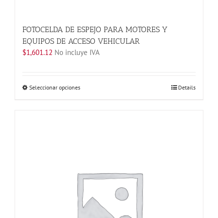
FOTOCELDA DE ESPEJO PARA MOTORES Y
EQUIPOS DE ACCESO VEHICULAR
$
1,601.12
No incluye IVA
Este
Seleccionar opciones
Details
producto
tiene
múltiples
variantes.
Las
opciones
se
pueden
elegir
en
la
página