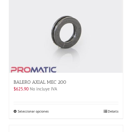
BALERO AXIAL MEC 200
$
625.90
No incluye IVA
Este
Seleccionar opciones
Details
producto
tiene
múltiples