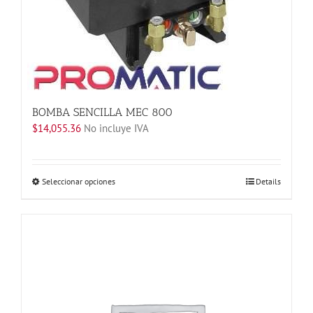
BOMBA SENCILLA MEC 800
$
14,055.36
No incluye IVA
Este
Seleccionar opciones
Details
producto
tiene
múltiples
variantes.
Las
opciones
se
pueden