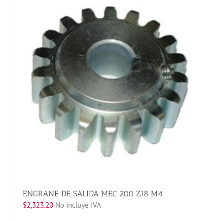
variantes.
Las
opciones
se
pueden
elegir
en
la
página
de
producto
ENGRANE DE SALIDA MEC 200 Z18 M4
$
2,323.20
No incluye IVA