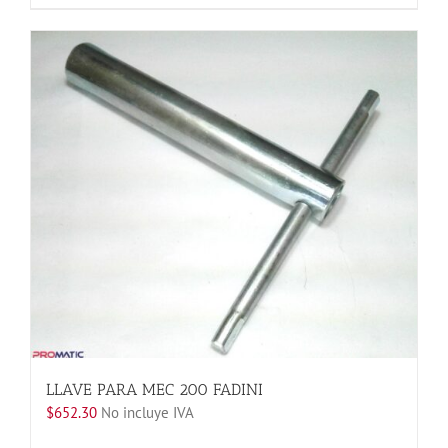
producto
tiene
múltiples
variantes.
Las
opciones
se
pueden
elegir
en
la
página
de
producto
LLAVE PARA MEC 200 FADINI
$
652.30
No incluye IVA