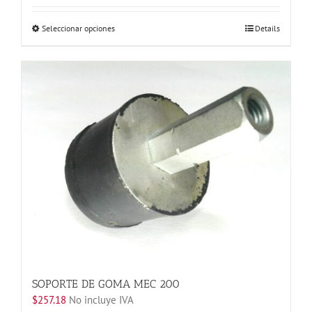
Este
Seleccionar opciones
Details
producto
tiene
múltiples
variantes.
Las
opciones
se
pueden
elegir
en
la
página
de
producto
SOPORTE DE GOMA MEC 200
$
257.18
No incluye IVA