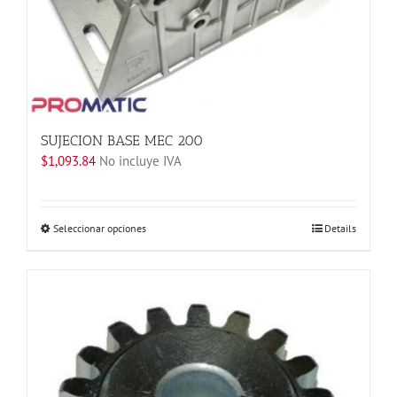
en
la
página
de
producto
SUJECION BASE MEC 200
$
1,093.84
No incluye IVA
Este
Seleccionar opciones
Details
producto
tiene
múltiples
variantes.
Las
opciones
se
pueden