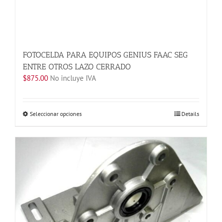
FOTOCELDA PARA EQUIPOS GENIUS FAAC SEG
ENTRE OTROS LAZO CERRADO
$
875.00
No incluye IVA
Este
Seleccionar opciones
Details
producto
tiene
múltiples
variantes.
Las
opciones
se
pueden
elegir