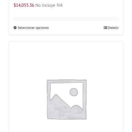
$
14,055.36
No incluye IVA
Este
Seleccionar opciones
Details
producto
tiene
múltiples
variantes.
Las
opciones
se
pueden
elegir
en
la
página
de
producto