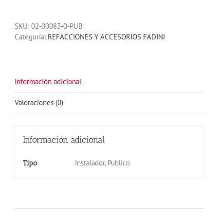
MEC
200
SKU:
02-00083-0-PUB
FADINI
Categoría:
REFACCIONES Y ACCESORIOS FADINI
cantidad
Información adicional
Valoraciones (0)
Información adicional
Instalador, Publico
Tipo