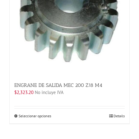
elegir
en
la
página
de
producto
ENGRANE DE SALIDA MEC 200 Z18 M4
$
2,323.20
No incluye IVA
Este
Seleccionar opciones
Details
producto
tiene
múltiples