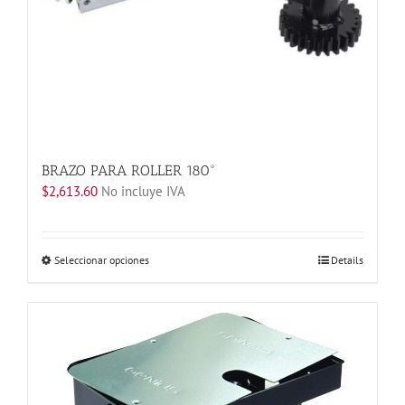
de
producto
BRAZO PARA ROLLER 180°
$
2,613.60
No incluye IVA
Este
Seleccionar opciones
Details
producto
tiene
múltiples
variantes.
Las
opciones
se