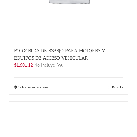
producto
FOTOCELDA DE ESPEJO PARA MOTORES Y
EQUIPOS DE ACCESO VEHICULAR
$
1,601.12
No incluye IVA
Este
Seleccionar opciones
Details
producto
tiene
múltiples
variantes.
Las
opciones
se