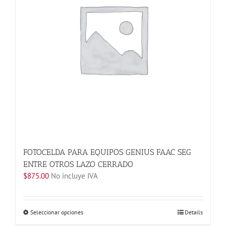
pueden
elegir
en
la
página
de
producto
FOTOCELDA PARA EQUIPOS GENIUS FAAC SEG
ENTRE OTROS LAZO CERRADO
$
875.00
No incluye IVA
Este
Seleccionar opciones
Details
producto