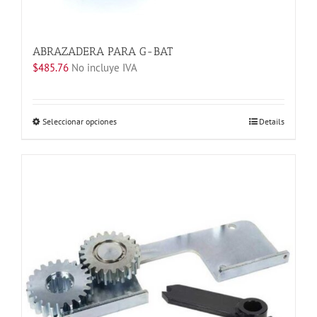
ABRAZADERA PARA G-BAT
$
485.76
No incluye IVA
Este
Seleccionar opciones
Details
producto
tiene
múltiples
variantes.
Las
opciones
se
pueden
elegir
en
la
página