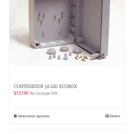
pueden
elegir
en
la
página
de
producto
CONTENEDOR JA320 ECOBOX
$
537.90
No incluye IVA
Este
Seleccionar opciones
Details
producto
tiene