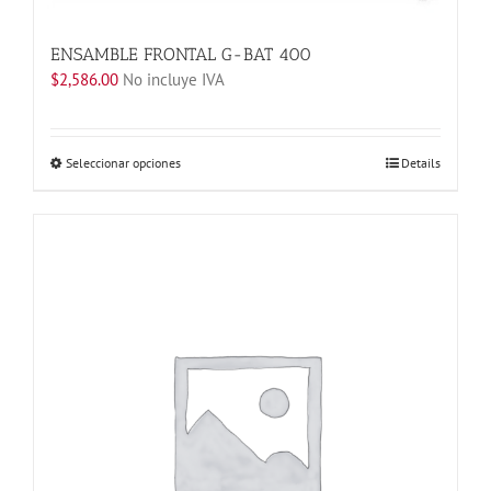
ENSAMBLE FRONTAL G-BAT 400
$
2,586.00
No incluye IVA
Este
Seleccionar opciones
Details
producto
tiene
múltiples
variantes.
Las
opciones
se
pueden
elegir
en
la
página
de