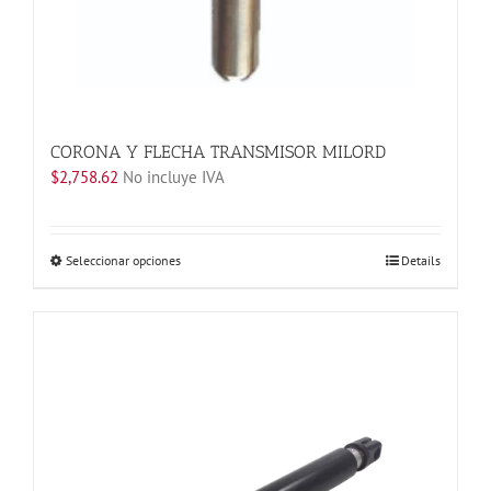
CORONA Y FLECHA TRANSMISOR MILORD
$
2,758.62
No incluye IVA
Este
Seleccionar opciones
Details
producto
tiene
múltiples
variantes.
Las
opciones
se
pueden
elegir