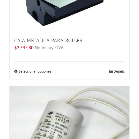
pueden
elegir
en
la
página
de
CAJA METALICA PARA ROLLER
producto
$
2,395.80
No incluye IVA
Este
Seleccionar opciones
Details
producto
tiene
múltiples
variantes.
Las
opciones
se
pueden
elegir