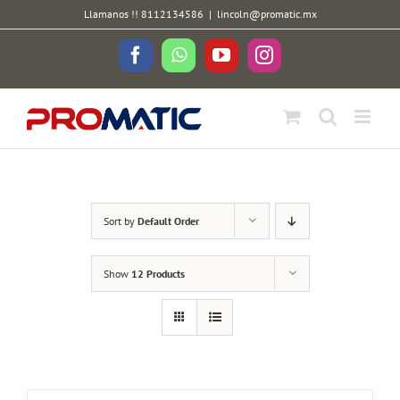
Skip
Llamanos !! 8112134586
|
lincoln@promatic.mx
to
content
Facebook
WhatsApp
YouTube
Instagram
Sort by
Default Order
Show
12 Products