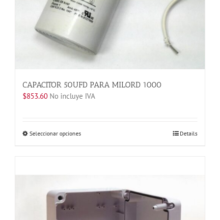
en
la
página
de
producto
CAPACITOR 50UFD PARA MILORD 1000
$
853.60
No incluye IVA
Este
Seleccionar opciones
Details
producto
tiene
múltiples
variantes.
Las
opciones
se