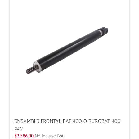
variantes.
Las
opciones
se
pueden
elegir
en
la
página
de
producto
ENSAMBLE FRONTAL BAT 400 O EUROBAT 400
24V
$
2,586.00
No incluye IVA