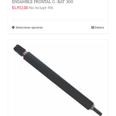
ENSAMBLE FRONTAL G-BAT 300
$
1,932.00
No incluye IVA
Este
Seleccionar opciones
Details
producto
tiene
múltiples
variantes.
Las
opciones
se
pueden
elegir
en
la
página
de
producto