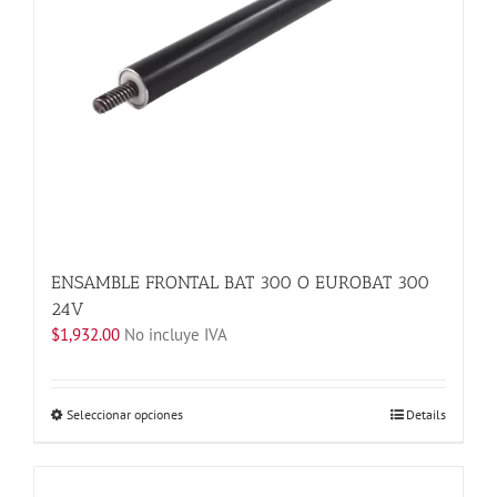
en
la
página
de
producto
ENSAMBLE FRONTAL BAT 300 O EUROBAT 300
24V
$
1,932.00
No incluye IVA
Este
Seleccionar opciones
Details
producto
tiene
múltiples