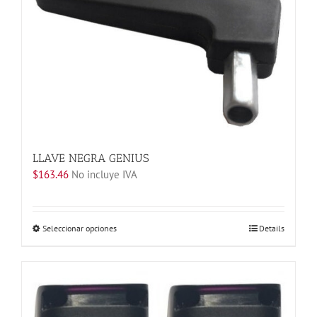
Las
opciones
se
pueden
elegir
en
la
página
de
producto
LLAVE NEGRA GENIUS
$
163.46
No incluye IVA
Este
Seleccionar opciones
Details
producto
tiene
múltiples
variantes.
Las