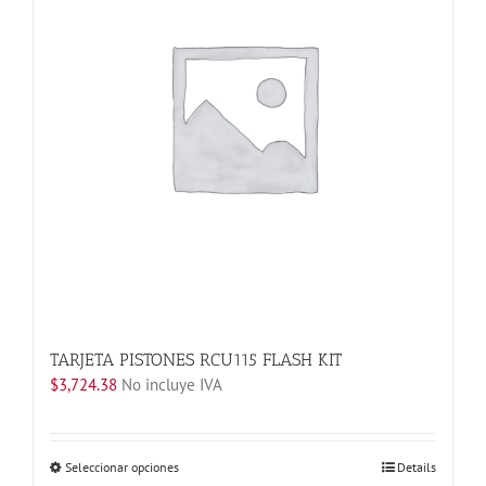
se
pueden
elegir
en
la
página
de
producto
TARJETA PISTONES RCU115 FLASH KIT
$
3,724.38
No incluye IVA
Este
Seleccionar opciones
Details