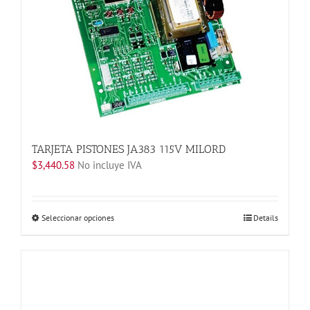
Las
opciones
se
pueden
elegir
en
la
página
de
producto
TARJETA PISTONES JA383 115V MILORD
$
3,440.58
No incluye IVA
Este
Seleccionar opciones
Details
producto
tiene
múltiples
variantes.
Las
opciones