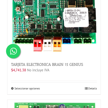
página
de
producto
TARJETA ELECTRONICA BRAIN 15 GENIUS
$
4,741.38
No incluye IVA
Este
Seleccionar opciones
Details
producto
tiene
múltiples