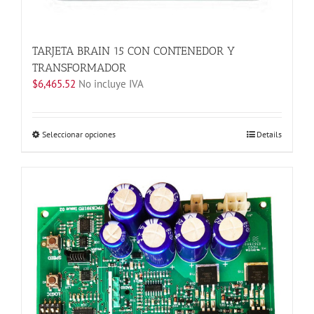
TARJETA BRAIN 15 CON CONTENEDOR Y
TRANSFORMADOR
$
6,465.52
No incluye IVA
Este
Seleccionar opciones
Details
producto
tiene
múltiples
variantes.
Las
opciones
se
pueden
elegir
en
la