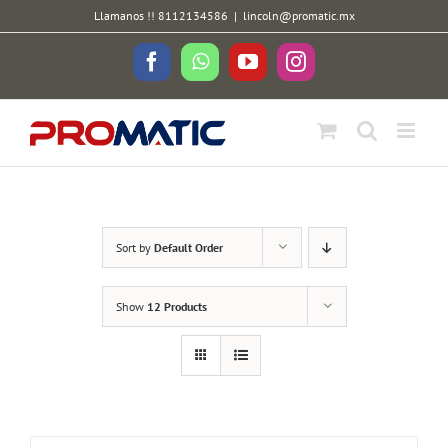
Skip
Llamanos !! 8112134586
|
lincoln@promatic.mx
to
content
Facebook
WhatsApp
YouTube
Instagram
Sort by
Default Order
Show
12 Products