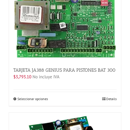
variantes.
Las
opciones
se
pueden
elegir
en
la
página
de
producto
TARJETA JA388 GENIUS PARA PISTONES BAT 300
$
3,793.10
No incluye IVA
Este
Seleccionar opciones
Details
producto
tiene
múltiples
variantes.