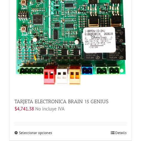
en
la
página
de
producto
TARJETA ELECTRONICA BRAIN 15 GENIUS
$
4,741.38
No incluye IVA
Este
Seleccionar opciones
Details
producto