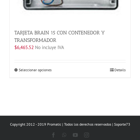
TARJETA BRAIN 15 CON CONTENEDOR Y
TRANSFORMADOR
$
6,465.52
No incluye IVA
Este
Seleccionar opciones
Details
producto
tiene
múltiples
variantes.
Las
opciones
se
Copyright 2012 - 2019 Promatic | Todos los derechos reservados | Soporte73
pueden
elegir
Facebook
WhatsApp
YouTube
Instagram
en