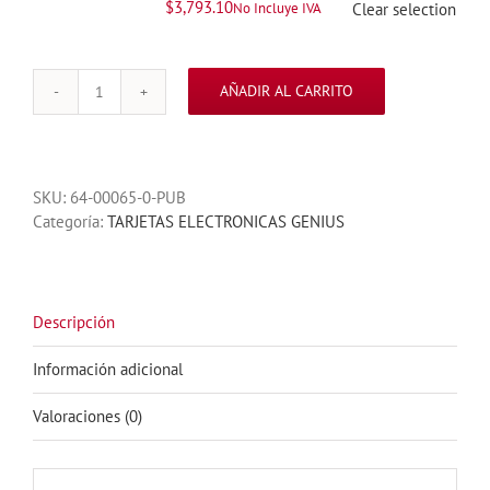
$
3,793.10
No Incluye IVA
Clear selection
AÑADIR AL CARRITO
TARJETA
JA388
GENIUS
PARA
SKU:
64-00065-0-PUB
PISTONES
Categoría:
TARJETAS ELECTRONICAS GENIUS
BAT
300
cantidad
Descripción
Información adicional
Valoraciones (0)