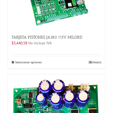
pueden
elegir
en
la
página
de
producto
TARJETA PISTONES JA383 115V MILORD
$
3,440.58
No incluye IVA
Este
Seleccionar opciones
Details
producto
tiene
múltiples
variantes.
Las
opciones
se
pueden
elegir