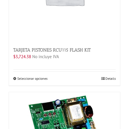
TARJETA PISTONES RCU115 FLASH KIT
$
3,724.38
No incluye IVA
Este
Seleccionar opciones
Details
producto
tiene
múltiples
variantes.
Las
opciones
se