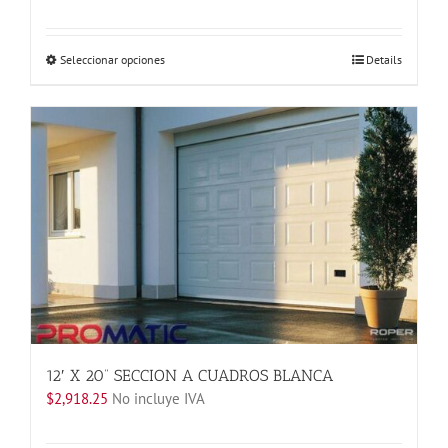
Este
Seleccionar opciones
Details
producto
tiene
múltiples
variantes.
Las
opciones
se
pueden
elegir
en
la
página
de
producto
12′ X 20” SECCION A CUADROS BLANCA
$
2,918.25
No incluye IVA