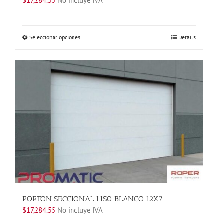
$
17,284.55
No incluye IVA
Este
Seleccionar opciones
Details
producto
tiene
múltiples
variantes.
Las
opciones
se
pueden
elegir
en
la
página
de
producto
PORTON SECCIONAL LISO BLANCO 12X7
$
17,284.55
No incluye IVA