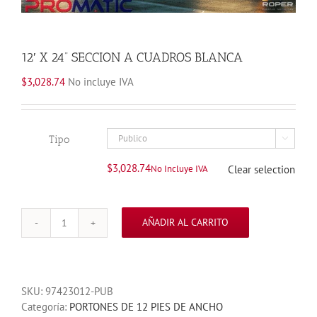
12′ X 24” SECCION A CUADROS BLANCA
$
3,028.74
No incluye IVA
Tipo

$
3,028.74
No Incluye IVA
Clear selection
AÑADIR AL CARRITO
12'
X
24''
SECCION
SKU:
97423012-PUB
A
Categoría:
PORTONES DE 12 PIES DE ANCHO
CUADROS