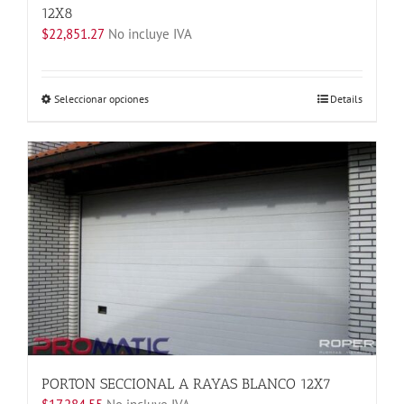
12X8
$
22,851.27
No incluye IVA
Este
Seleccionar opciones
Details
producto
tiene
múltiples
variantes.
Las
opciones
se
pueden
elegir
en
la
página
de
producto
PORTON SECCIONAL A RAYAS BLANCO 12X7