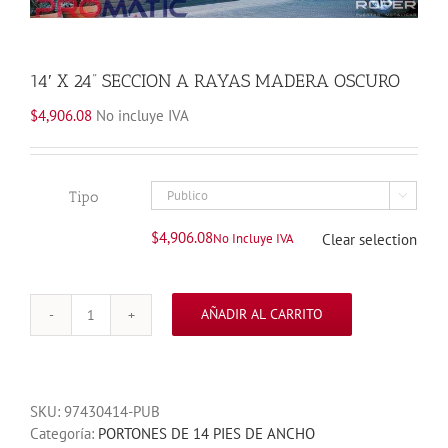
14′ X 24” SECCION A RAYAS MADERA OSCURO
$
4,906.08
No incluye IVA
Tipo

$
4,906.08
No Incluye IVA
Clear selection
AÑADIR AL CARRITO
14'
X
24''
SECCION
SKU:
97430414-PUB
A
Categoría:
PORTONES DE 14 PIES DE ANCHO
RAYAS