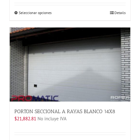
Este
Seleccionar opciones
Details
producto
tiene
múltiples
variantes.
Las
opciones
se
pueden
elegir
en
la
página
de
producto
PORTON SECCIONAL A RAYAS BLANCO 14X8
$
21,882.81
No incluye IVA