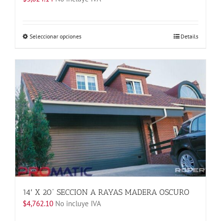
Este
Seleccionar opciones
Details
producto
tiene
múltiples
variantes.
Las
opciones
se
pueden
elegir
en
la
página
de
producto
14′ X 20” SECCION A RAYAS MADERA OSCURO
$
4,762.10
No incluye IVA