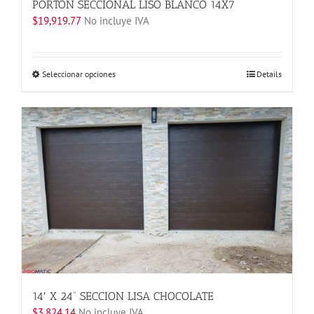
PORTON SECCIONAL LISO BLANCO 14X7
$
19,919.77
No incluye IVA
Este
Seleccionar opciones
Details
producto
tiene
múltiples
variantes.
Las
opciones
se
pueden
elegir
en
la
página
de
producto
14′ X 24” SECCION LISA CHOCOLATE
$
3,824.14
No incluye IVA