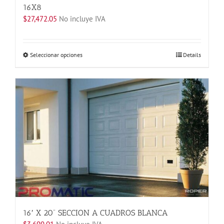
16X8
$
27,472.05
No incluye IVA
Este
Seleccionar opciones
Details
producto
tiene
múltiples
variantes.
Las
opciones
se
pueden
elegir
en
la
página
de
producto
16′ X 20” SECCION A CUADROS BLANCA