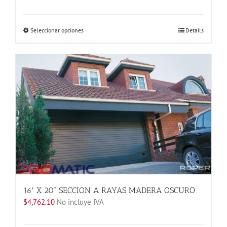
Este
Seleccionar opciones
Details
producto
tiene
múltiples
variantes.
Las
opciones
se
pueden
elegir
en
la
página
de
producto
16′ X 20” SECCION A RAYAS MADERA OSCURO
$
4,762.10
No incluye IVA