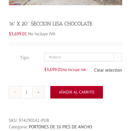
16′ X 20” SECCION LISA CHOCOLATE
$
3,699.01
No incluye IVA
Tipo

$
3,699.01
No Incluye IVA
Clear selection
AÑADIR AL CARRITO
16'
X
20''
SECCION
SKU:
974290161-PUB
LISA
Categoría:
PORTONES DE 16 PIES DE ANCHO
CHOCOLATE