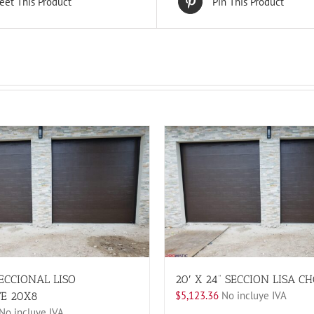
eet This Product
Pin This Product
ECCIONAL LISO
20′ X 24” SECCION LISA C
$
5,123.36
No incluye IVA
E 20X8
No incluye IVA