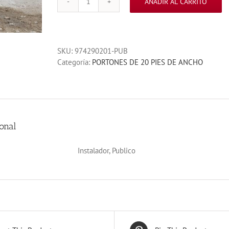
AÑADIR AL CARRITO
20'
X
20''
SECCION
SKU:
974290201-PUB
LISA
Categoría:
PORTONES DE 20 PIES DE ANCHO
CHOCOLATE
cantidad
onal
Instalador, Publico