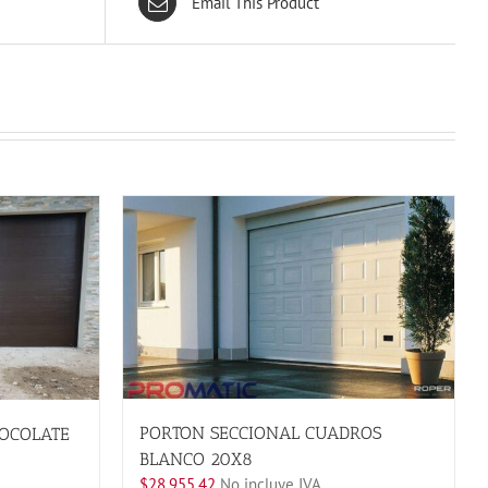
Email This Product
PORTON SECCIONAL CUADROS
HOCOLATE
BLANCO 20X8
$
28,955.42
No incluye IVA