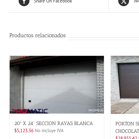
Share On Facebook
Tw
Productos relacionados
20′ X 24” SECCION RAYAS BLANCA
PORTON S
$
5,123.36
No incluye IVA
CHOCOLAT
$
28,955.42