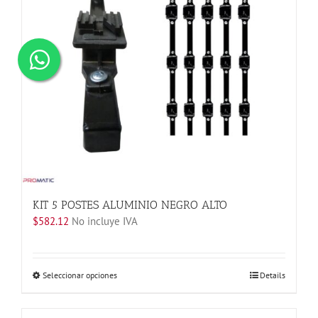
KIT 5 POSTES ALUMINIO NEGRO ALTO
$
582.12
No incluye IVA
Este
Seleccionar opciones
Details
producto
tiene