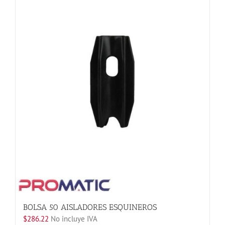
múltiples
variantes.
Las
opciones
se
pueden
elegir
en
la
página
de
producto
BOLSA 50 AISLADORES ESQUINEROS
$
286.22
No incluye IVA