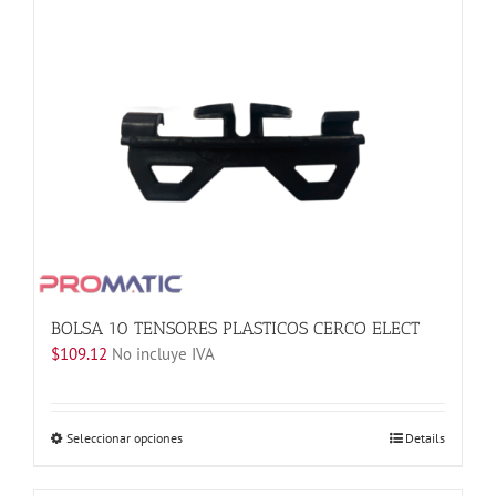
múltiples
variantes.
Las
opciones
se
pueden
elegir
en
la
página
de
producto
BOLSA 10 TENSORES PLASTICOS CERCO ELECT
$
109.12
No incluye IVA
Este
Seleccionar opciones
Details
producto
tiene