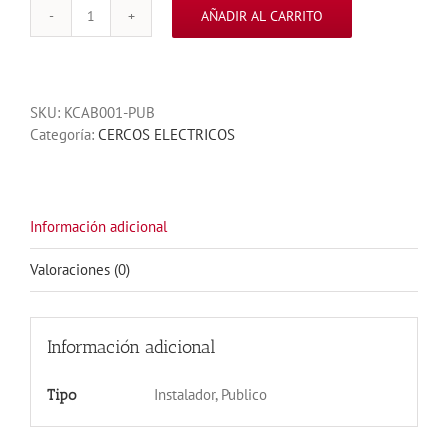
AÑADIR AL CARRITO
BOBINA
DE
ALAMBRE
TIPO
SKU:
KCAB001-PUB
BUJIA
Categoría:
CERCOS ELECTRICOS
100
MTS
cantidad
Información adicional
Valoraciones (0)
Información adicional
Instalador, Publico
Tipo