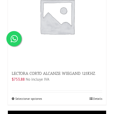
LECTORA CORTO ALCANZE WIEGAND 125KHZ
$
753.88
No incluye IVA
Este
Seleccionar opciones
Details
producto
tiene