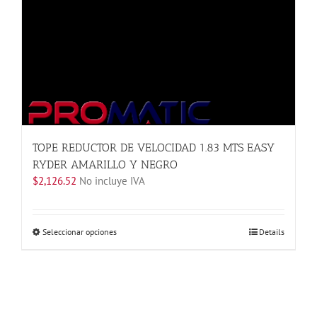
página
de
producto
TOPE REDUCTOR DE VELOCIDAD 1.83 MTS EASY
RYDER AMARILLO Y NEGRO
$
2,126.52
No incluye IVA
Este
Seleccionar opciones
Details
producto
tiene
múltiples
variantes.
Las