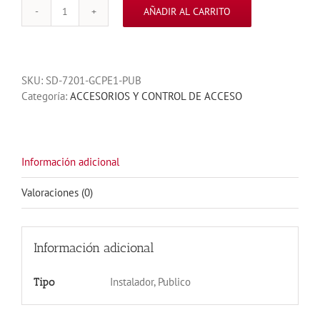
AÑADIR AL CARRITO
BOTON
TIPO
HONGO
VERDE
SKU:
SD-7201-GCPE1-PUB
NA
Categoría:
ACCESORIOS Y CONTROL DE ACCESO
NC
SALIDA
cantidad
Información adicional
Valoraciones (0)
Información adicional
Instalador, Publico
Tipo