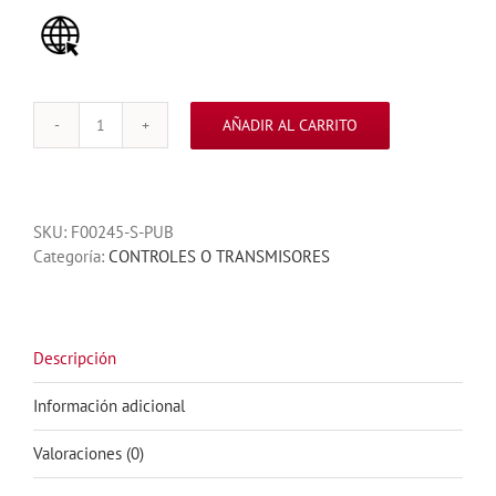
AÑADIR AL CARRITO
CONTROL
SEG
PARA
MOTOR
SKU:
F00245-S-PUB
DE
Categoría:
CONTROLES O TRANSMISORES
VICERA
FRECUENCIA
433MHZ
cantidad
Descripción
Información adicional
Valoraciones (0)