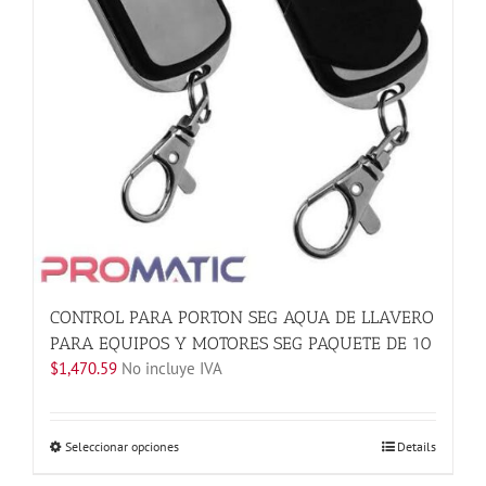
elegir
en
la
página
de
producto
CONTROL PARA PORTON SEG AQUA DE LLAVERO
PARA EQUIPOS Y MOTORES SEG PAQUETE DE 10
$
1,470.59
No incluye IVA
Este
Seleccionar opciones
Details
producto