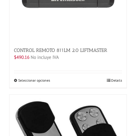
producto
CONTROL REMOTO 811LM 2.0 LIFTMASTER
$
490.16
No incluye IVA
Este
Seleccionar opciones
Details
producto
tiene
múltiples
variantes.
Las
opciones
se
pueden