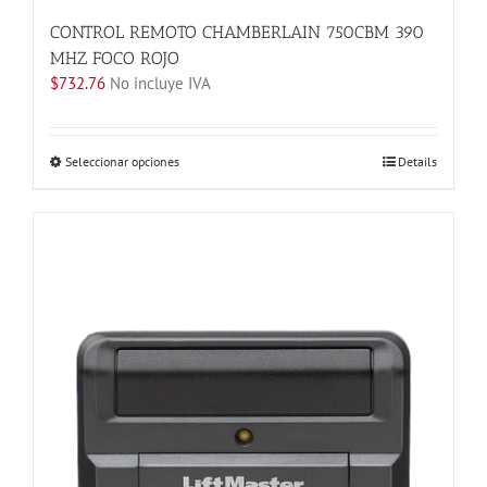
CONTROL REMOTO CHAMBERLAIN 750CBM 390
MHZ FOCO ROJO
$
732.76
No incluye IVA
Este
Seleccionar opciones
Details
producto
tiene
múltiples
variantes.
Las
opciones
se
pueden
elegir
en
la
página
de