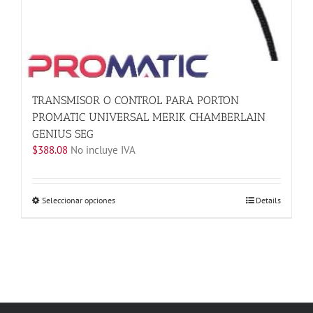
TRANSMISOR O CONTROL PARA PORTON
PROMATIC UNIVERSAL MERIK CHAMBERLAIN
GENIUS SEG
$
388.08
No incluye IVA
Este
Seleccionar opciones
Details
producto
tiene
múltiples
variantes.
Las
opciones
se