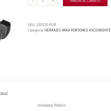
AÑADIR AL CARRITO
COPLE
PARA
UNION
DE
SKU:
230120-PUB
FLECHA
Categoría:
HERRAJES PARA PORTONES ASCENDENTE
RESIDENCIAL
cantidad
onal
Instalador, Publico