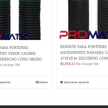
RESORTE PARA PORTONES
PARA PORTONES
ASCENDENTES NARANJA C
TES VERDE CALIBRE
273X2X36 IZQUIERDO CON
 DERECHO CONO NEGRO
$
1,458.12
No incluye IVA
 incluye IVA
Este
Este
 opciones
Details
Seleccionar opciones
producto
producto
tiene
tiene
múltiples
múltiples
variantes.
variantes.