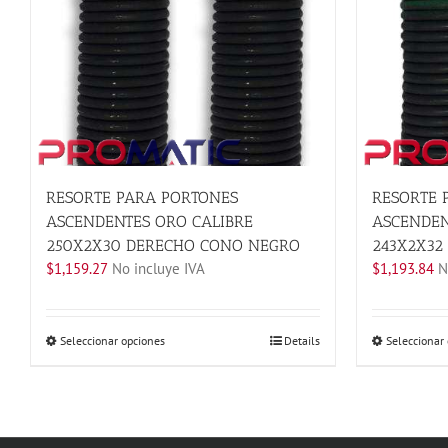
RESORTE PARA PORTONES
RESORTE 
ASCENDENTES ORO CALIBRE
ASCENDEN
250X2X30 DERECHO CONO NEGRO
243X2X32
$
1,159.27
No incluye IVA
$
1,193.84
No
Este
Seleccionar opciones
Details
Seleccionar
producto
tiene
múltiples
variantes.