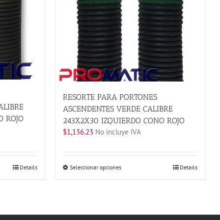
RESORTE PARA PORTONES
ALIBRE
ASCENDENTES VERDE CALIBRE
O ROJO
243X2X30 IZQUIERDO CONO ROJO
$
1,136.23
No incluye IVA
Este
Details
Seleccionar opciones
Details
producto
tiene
múltiples
variantes.