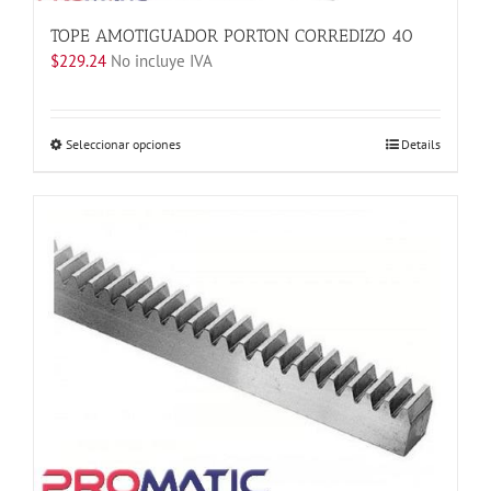
TOPE AMOTIGUADOR PORTON CORREDIZO 40
$
229.24
No incluye IVA
Este
Seleccionar opciones
Details
producto
tiene
múltiples
variantes.
Las
opciones
se
pueden
elegir
en
la
página
de
producto