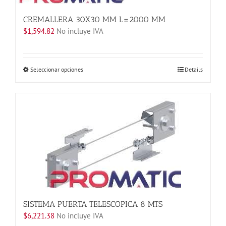
CREMALLERA 30X30 MM L=2000 MM
$
1,594.82
No incluye IVA
Este
Seleccionar opciones
Details
producto
tiene
múltiples
variantes.
Las
opciones
se
pueden
elegir
en
la
página
SISTEMA PUERTA TELESCOPICA 8 MTS
de
$
6,221.38
No incluye IVA
producto