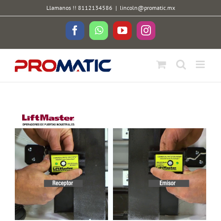
Skip
Llamanos !! 8112134586
|
lincoln@promatic.mx
to
content
Facebook
WhatsApp
YouTube
Instagram