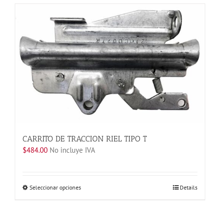
tiene
múltiples
variantes.
Las
opciones
se
pueden
elegir
en
la
página
de
producto
CARRITO DE TRACCION RIEL TIPO T
$
484.00
No incluye IVA
Este
Seleccionar opciones
Details
producto
tiene