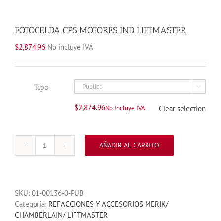
FOTOCELDA CPS MOTORES IND LIFTMASTER
$
2,874.96
No incluye IVA
Tipo

$
2,874.96
No Incluye IVA
Clear selection
AÑADIR AL CARRITO
FOTOCELDA
CPS
MOTORES
IND
SKU:
01-00136-0-PUB
LIFTMASTER
Categoría:
REFACCIONES Y ACCESORIOS MERIK/
cantidad
CHAMBERLAIN/ LIFTMASTER