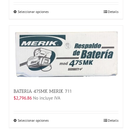
Este
Seleccionar opciones
Details
producto
tiene
múltiples
variantes.
Las
opciones
se
pueden
elegir
en
la
página
BATERIA 475MK MERIK 711
de
$
2,796.86
No incluye IVA
producto
Este
Seleccionar opciones
Details
producto