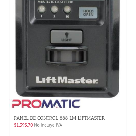
producto
PANEL DE CONTROL 888 LM LIFTMASTER
$
1,393.70
No incluye IVA