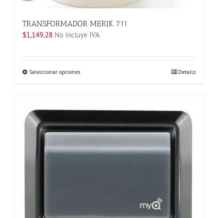
TRANSFORMADOR MERIK 711
$
1,149.28
No incluye IVA
Este
Seleccionar opciones
Details
producto
tiene
múltiples
variantes.
Las
opciones
se
pueden
elegir
en
la
página
de