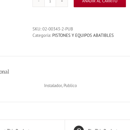
AÑADIR AL CARRITO
KIT
COMBI787
230V
FRENADO
SKU:
02-00343-2-PUB
1HOJA
Categoría:
PISTONES Y EQUIPOS ABATIBLES
1000K
cantidad
onal
Instalador, Publico