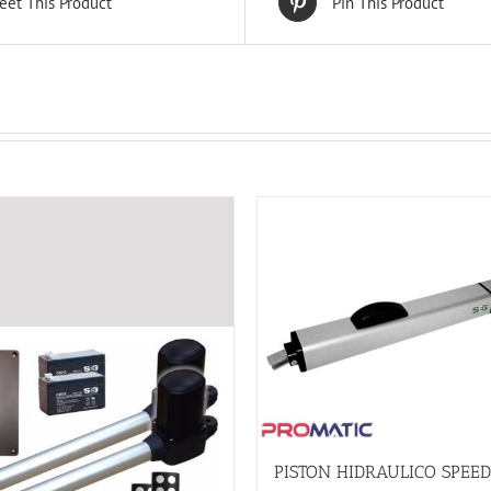
eet This Product
Pin This Product
PISTON HIDRAULICO SPEED