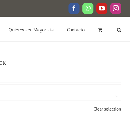
Facebook
WhatsApp
YouTube
Insta
Quieres ser Mayorista
Contacto
00K

Clear selection