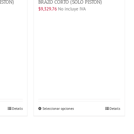
ISTON)
BRAZO CORTO (SOLO PISTON)
$
9,329.76
No incluye IVA
Este
Details
Seleccionar opciones
Details
producto
tiene
múltiples