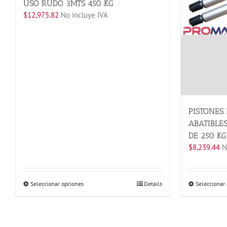
USO RUDO 3MTS 450 KG
$
12,975.82
No incluye IVA
PISTONES 
ABATIBLES
DE 250 KG
$
8,239.44
No
Este
Seleccionar opciones
Details
Seleccionar
producto
tiene
múltiples