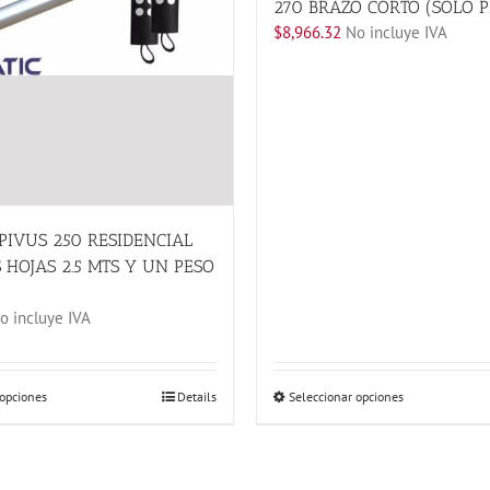
270 BRAZO CORTO (SOLO P
$
8,966.32
No incluye IVA
PIVUS 250 RESIDENCIAL
 HOJAS 2.5 MTS Y UN PESO
 incluye IVA
Este
Este
 opciones
Details
Seleccionar opciones
producto
producto
tiene
tiene
múltiples
múltiples