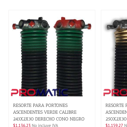
RESORTE PARA PORTONES
RESORTE 
ASCENDENTES VERDE CALIBRE
ASCENDEN
243X2X30 DERECHO CONO NEGRO
250X2X30
$
1,136.23
No incluye IVA
$
1,159.27
No