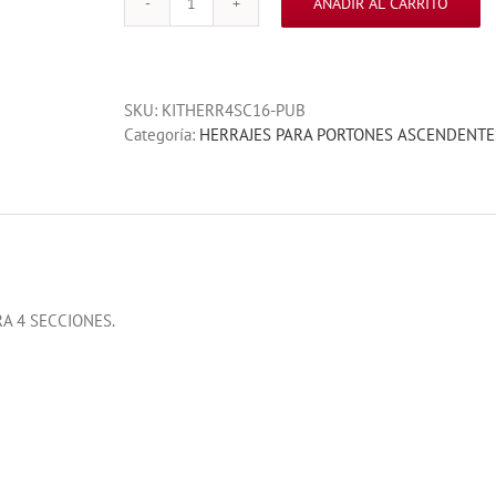
AÑADIR AL CARRITO
KIT
DE
HERRAJES,
GUIAS
SKU:
KITHERR4SC16-PUB
Y
Categoría:
HERRAJES PARA PORTONES ASCENDENTE
FLECHA
4
SECCIONES
14
A
16
PIES
DE
RA 4 SECCIONES.
LARGO
cantidad