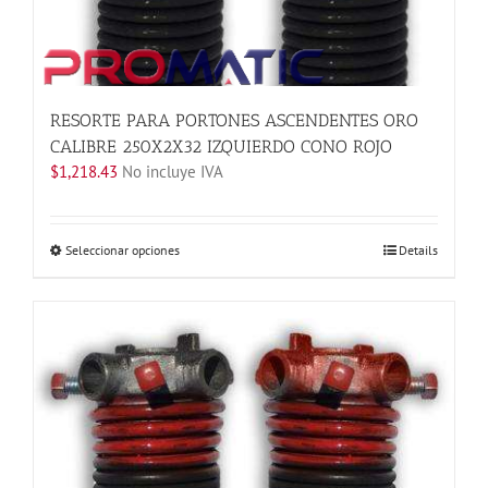
RESORTE PARA PORTONES ASCENDENTES ORO
CALIBRE 250X2X32 IZQUIERDO CONO ROJO
$
1,218.43
No incluye IVA
Este
Seleccionar opciones
Details
producto
tiene
múltiples
variantes.
Las
opciones
se
pueden
elegir