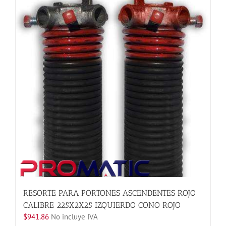
variantes.
Las
opciones
se
pueden
elegir
en
la
página
de
producto
RESORTE PARA PORTONES ASCENDENTES ROJO
CALIBRE 225X2X25 IZQUIERDO CONO ROJO
$
941.86
No incluye IVA