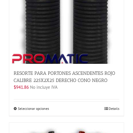
en
la
página
de
producto
RESORTE PARA PORTONES ASCENDENTES ROJO
CALIBRE 225X2X25 DERECHO CONO NEGRO
$
941.86
No incluye IVA
Este
Seleccionar opciones
Details
producto
tiene
múltiples