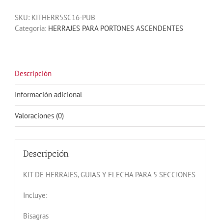
GUIAS
SKU:
KITHERR5SC16-PUB
Y
Categoría:
HERRAJES PARA PORTONES ASCENDENTES
FLECHA
PARA
5
SECCIONES
14
Descripción
A
16
Información adicional
PIES
DE
Valoraciones (0)
LARGO
cantidad
Descripción
KIT DE HERRAJES, GUIAS Y FLECHA PARA 5 SECCIONES
Incluye:
Bisagras