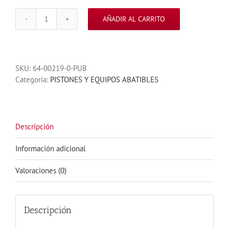
AÑADIR AL CARRITO
KIT
G-
BAT
400
SKU:
64-00219-0-PUB
2
Categoría:
PISTONES Y EQUIPOS ABATIBLES
HOJAS
PARA
PORTONES
ABATIBLES
4
Descripción
METROS
110V
Información adicional
PROFESIONAL
cantidad
Valoraciones (0)
Descripción