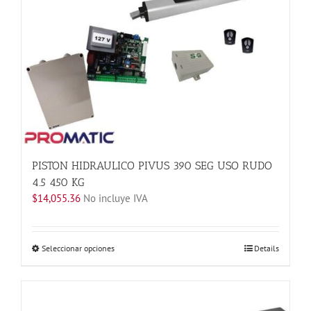
opciones
se
pueden
elegir
en
la
página
de
producto
PISTON HIDRAULICO PIVUS 390 SEG USO RUDO
4.5 450 KG
$
14,055.36
No incluye IVA
Este
Seleccionar opciones
Details
producto
tiene
múltiples
variantes.