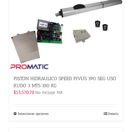
Las
opciones
se
pueden
elegir
en
la
página
de
producto
PISTON HIDRAULICO SPEED PIVUS 390 SEG USO
RUDO 3 MTS 350 KG
$
13,570.70
No incluye IVA
Este
Seleccionar opciones
Details
producto
tiene