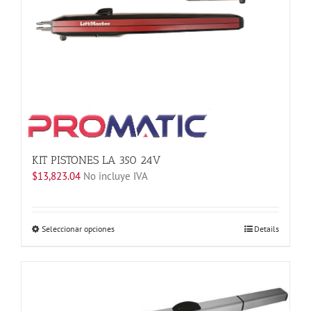
KIT PISTONES LA 350 24V
$
13,823.04
No incluye IVA
Este
Seleccionar opciones
Details
producto
tiene
múltiples
variantes.
Las