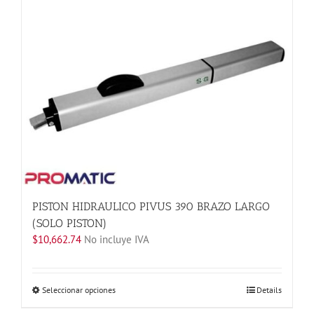
múltiples
variantes.
Las
opciones
se
pueden
elegir
en
la
página
de
producto
PISTON HIDRAULICO PIVUS 390 BRAZO LARGO
(SOLO PISTON)
$
10,662.74
No incluye IVA
Este
Seleccionar opciones
Details
producto