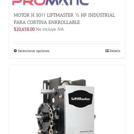
MOTOR H 5011 LIFTMASTER ½ HP INDUSTRIAL
PARA CORTINA ENRROLLABLE
$
20,658.00
No incluye IVA
Este
Seleccionar opciones
Details
producto
tiene
múltiples
variantes.
Las
opciones
se
pueden
elegir
en
la
página