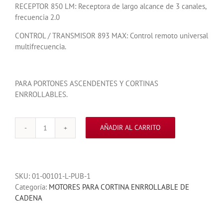
RECEPTOR 850 LM: Receptora de largo alcance de 3 canales,
frecuencia 2.0
CONTROL / TRANSMISOR 893 MAX: Control remoto universal
multifrecuencia.
PARA PORTONES ASCENDENTES Y CORTINAS
ENRROLLABLES.
AÑADIR AL CARRITO
MOTOR
H101L5
LIFTMASTER
1HP
SKU:
01-00101-L-PUB-1
INDUSTRIAL
Categoría:
MOTORES PARA CORTINA ENRROLLABLE DE
PARA
CADENA
CORTINA
ENRROLLABLE
cantidad