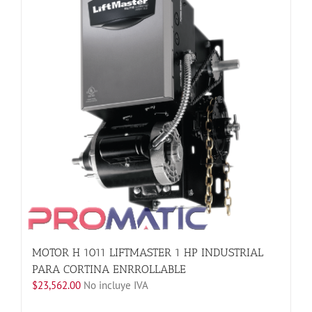
Las
opciones
se
pueden
elegir
en
la
página
de
producto
MOTOR H 1011 LIFTMASTER 1 HP INDUSTRIAL
PARA CORTINA ENRROLLABLE
$
23,562.00
No incluye IVA