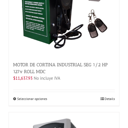
MOTOR DE CORTINA INDUSTRIAL SEG 1/2 HP
127v ROLL MDC
$
11,637.93
No incluye IVA
Este
Seleccionar opciones
Details
producto
tiene
múltiples
variantes.