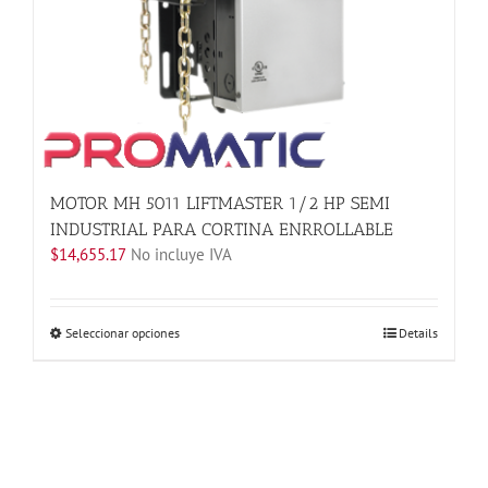
de
producto
MOTOR MH 5011 LIFTMASTER 1/2 HP SEMI
INDUSTRIAL PARA CORTINA ENRROLLABLE
$
14,655.17
No incluye IVA
Este
Seleccionar opciones
Details
producto
tiene
múltiples
variantes.
Las
opciones