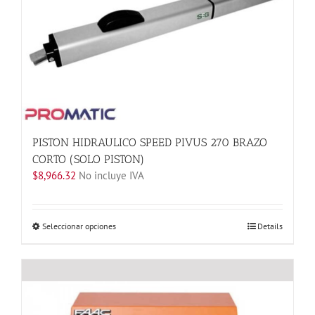
PISTON HIDRAULICO SPEED PIVUS 270 BRAZO
CORTO (SOLO PISTON)
$
8,966.32
No incluye IVA
Este
Seleccionar opciones
Details
producto
tiene
múltiples
variantes.
Las