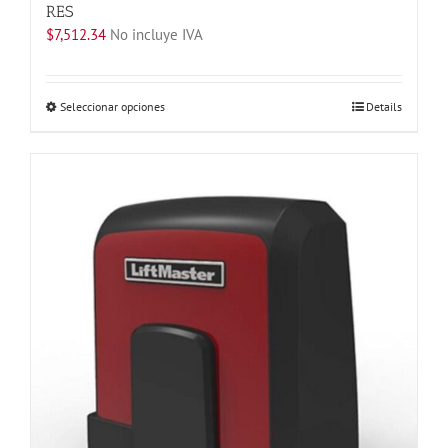
RES
$
7,512.34
No incluye IVA
Este
Seleccionar opciones
Details
producto
tiene
múltiples
variantes.
Las
opciones
se
pueden
elegir
en
la
página
de
producto