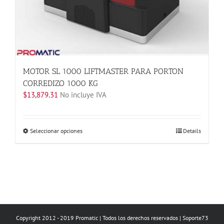
MOTOR SL 1000 LIFTMASTER PARA PORTON
CORREDIZO 1000 KG
$
13,879.31
No incluye IVA
Este
Seleccionar opciones
Details
producto
tiene
múltiples
variantes.
Las
opciones
se
Copyright 2012 - 2019 Promatic | Todos los derechos reservados | Soporte73
pueden