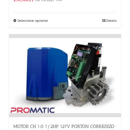
Este
Seleccionar opciones
Details
producto
tiene
múltiples
variantes.
Las
opciones
se
pueden
elegir
en
la
página
de
producto
MOTOR CH 1.0 1/2HP 127V PORTON CORREDIZO