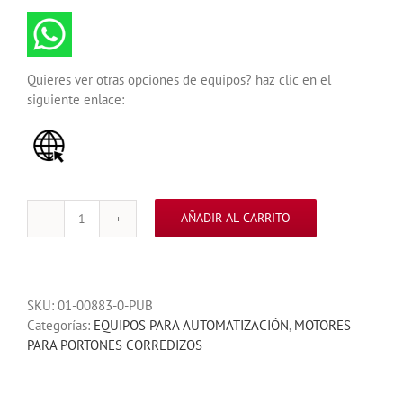
Quieres ver otras opciones de equipos? haz clic en el
siguiente enlace:
AÑADIR AL CARRITO
MOTOR
SL
600
LIFTMASTER
SKU:
01-00883-0-PUB
PARA
Categorías:
EQUIPOS PARA AUTOMATIZACIÓN
,
MOTORES
PORTON
PARA PORTONES CORREDIZOS
CORREDIZO
600
KG