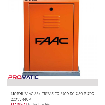
opciones
se
pueden
elegir
en
la
página
de
producto
MOTOR FAAC 884 TRIFASICO 3500 KG USO RUDO
220V/440V
$
52,586.21
No incluye IVA