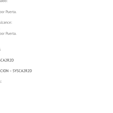
lado:
por Puerta.
Alcance:
.
por Puerta.
5
YSCA2R2D
CION – SYSCA2R2D
: