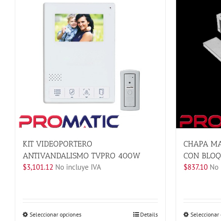
KIT VIDEOPORTERO
CHAPA MA
ANTIVANDALISMO TVPRO 400W
CON BLO
$
3,101.12
No incluye IVA
$
837.10
No 
Este
Seleccionar opciones
Details
Seleccionar