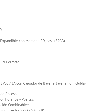
0
Expandible con Memoria SD, hasta 32GB).
lti-Formato.
2Vcc / 3A con Cargador de Bateria(Batería no incluida).
 de Acceso
or Horarios y Puertas.
ación Combinables:
ña (Con Lector SYSKR602EKB)