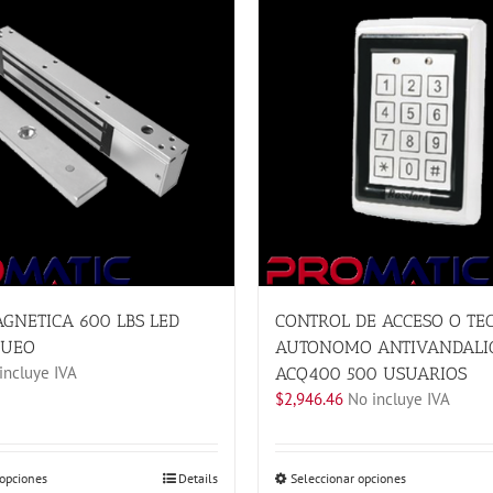
GNETICA 600 LBS LED
CONTROL DE ACCESO O TE
QUEO
AUTONOMO ANTIVANDALI
incluye IVA
ACQ400 500 USUARIOS
$
2,946.46
No incluye IVA
Este
Este
 opciones
Details
Seleccionar opciones