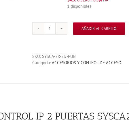
No Incluye IVA
1 disponibles
AÑADIR AL CARRITO
PANEL
CONTROL
IP
2
SKU:
SYSCA-2R-2D-PUB
PUERTAS
Categoría:
ACCESORIOS Y CONTROL DE ACCESO
SYSCA2R2D
cantidad
ONTROL IP 2 PUERTAS SYSCA