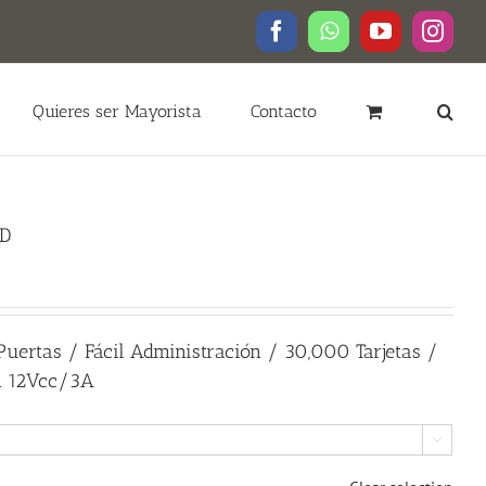
Facebook
WhatsApp
YouTube
Insta
Quieres ser Mayorista
Contacto
2D
Puertas / Fácil Administración / 30,000 Tarjetas /
ón 12Vcc/3A
