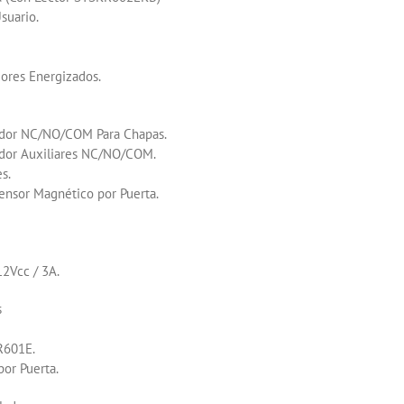
suario.
ores Energizados.
vador NC/NO/COM Para Chapas.
ador Auxiliares NC/NO/COM.
s.
ensor Magnético por Puerta.
12Vcc / 3A.
s
R601E.
por Puerta.