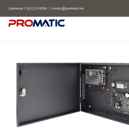
Skip
Llamanos !! 8112134586
|
lincoln@promatic.mx
to
content