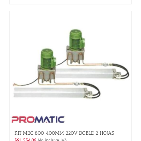
producto
tiene
múltiples
variantes.
Las
opciones
se
pueden
elegir
en
la
página
de
producto
KIT MEC 800 400MM 220V DOBLE 2 HOJAS
$
91,534.08
No incluye IVA