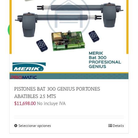
PISTONES BAT 300 GENIUS PORTONES
ABATIBLES 2.5 MTS
$
11,698.00
No incluye IVA
Este
Seleccionar opciones
Details
producto