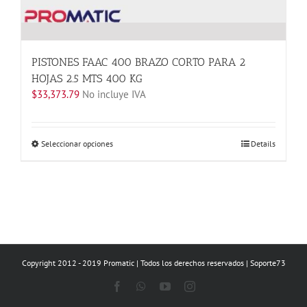
PISTONES FAAC 400 BRAZO CORTO PARA 2
HOJAS 2.5 MTS 400 KG
$
33,373.79
No incluye IVA
Este
Seleccionar opciones
Details
producto
tiene
múltiples
variantes.
Las
opciones
se
Copyright 2012 - 2019 Promatic | Todos los derechos reservados | Soporte73
pueden
elegir
Facebook
WhatsApp
YouTube
Instagram
en