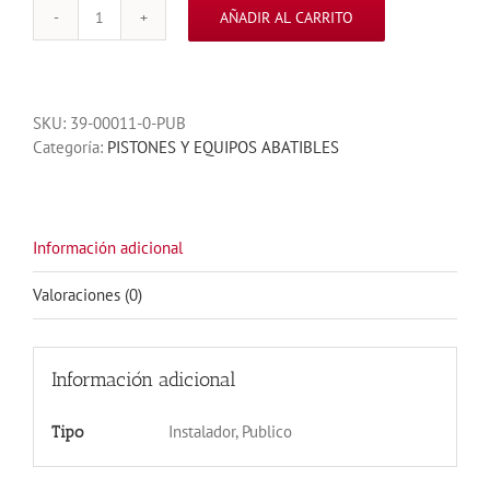
AÑADIR AL CARRITO
PISTON
FAAC
400
CBAC
SKU:
39-00011-0-PUB
CORTO
Categoría:
PISTONES Y EQUIPOS ABATIBLES
110V
cantidad
Información adicional
Valoraciones (0)
Información adicional
Instalador, Publico
Tipo