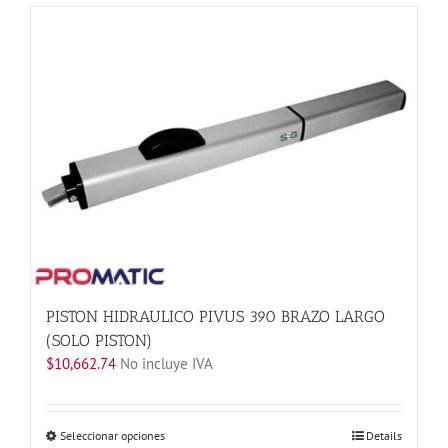
tiene
múltiples
variantes.
Las
opciones
se
pueden
elegir
en
la
página
de
producto
PISTON HIDRAULICO PIVUS 390 BRAZO LARGO
(SOLO PISTON)
$
10,662.74
No incluye IVA
Este
Seleccionar opciones
Details