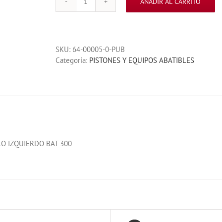
AÑADIR AL CARRITO
PISTON
G-
BAT
300
SKU:
64-00005-0-PUB
LH
Categoría:
PISTONES Y EQUIPOS ABATIBLES
cantidad
LO IZQUIERDO BAT 300