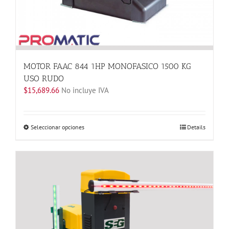
MOTOR FAAC 844 1HP MONOFASICO 1500 KG
USO RUDO
$
15,689.66
No incluye IVA
Este
Seleccionar opciones
Details
producto
tiene
múltiples
variantes.
Las
opciones
se
pueden
elegir