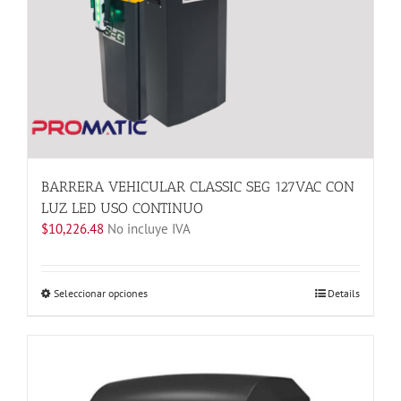
en
la
página
de
producto
BARRERA VEHICULAR CLASSIC SEG 127VAC CON
LUZ LED USO CONTINUO
$
10,226.48
No incluye IVA
Este
Seleccionar opciones
Details
producto
tiene
múltiples
variantes.
Las