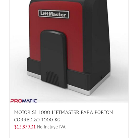
opciones
se
pueden
elegir
en
la
página
de
producto
MOTOR SL 1000 LIFTMASTER PARA PORTON
CORREDIZO 1000 KG
$
13,879.31
No incluye IVA