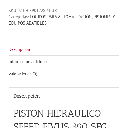
PIVUS
SKU:
K1PHI390122SP-PUB
390
Categorías:
EQUIPOS PARA AUTOMATIZACIÓN
,
PISTONES Y
SEG
EQUIPOS ABATIBLES
USO
RUDO
3
MTS
350
Descripción
KG
cantidad
Información adicional
Valoraciones (0)
Descripción
PISTON HIDRAULICO
SPEED PIVUS 390 SEG