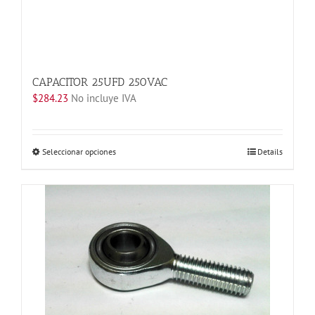
CAPACITOR 25UFD 250VAC
$
284.23
No incluye IVA
Este
Seleccionar opciones
Details
producto
tiene
múltiples
variantes.
Las
opciones
se
pueden
elegir
en