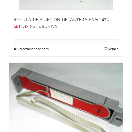
la
página
de
ROTULA DE SUJECION DELANTERA FAAC 422
producto
$
611.38
No incluye IVA
Este
Seleccionar opciones
Details
producto
tiene
múltiples
variantes.
Las
opciones
se
pueden
elegir
en
la
página