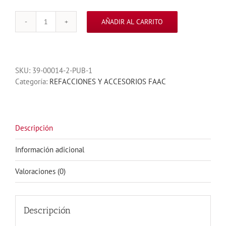
AÑADIR AL CARRITO
PLUMA
RECTA
FAAC
4.8
SKU:
39-00014-2-PUB-1
MTS
Categoría:
REFACCIONES Y ACCESORIOS FAAC
PARA
BARRERA
615
Y
620
Descripción
cantidad
Información adicional
Valoraciones (0)
Descripción