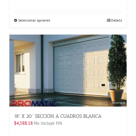
Este
Seleccionar opciones
Details
producto
tiene
múltiples
variantes.
Las
opciones
se
pueden
elegir
en
la
página
de
producto
18′ X 20” SECCION A CUADROS BLANCA
$
4,588.18
No incluye IVA