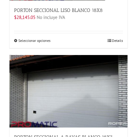
PORTON SECCIONAL LISO BLANCO 18X8
$
28,145.05
No incluye IVA
Este
Seleccionar opciones
Details
producto
tiene
múltiples
variantes.
Las
opciones
se
pueden
elegir
en
la
página
de
producto