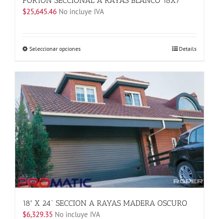
PORTON SECCIONAL A RAYAS BLANCO 18X7
$
25,645.46
No incluye IVA
Este
Seleccionar opciones
Details
producto
tiene
múltiples
variantes.
Las
opciones
se
pueden
elegir
en
la
página
de
producto
18′ X 24” SECCION A RAYAS MADERA OSCURO
$
6,329.35
No incluye IVA