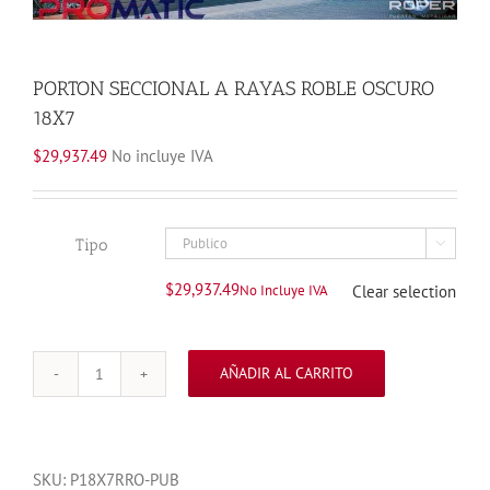
PORTON SECCIONAL A RAYAS ROBLE OSCURO
18X7
$
29,937.49
No incluye IVA
Tipo

$
29,937.49
No Incluye IVA
Clear selection
AÑADIR AL CARRITO
PORTON
SECCIONAL
A
RAYAS
SKU:
P18X7RRO-PUB
ROBLE