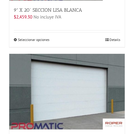
9′ X 20” SECCION LISA BLANCA
$
2,459.30
No incluye IVA
Este
Seleccionar opciones
Details
producto
tiene
múltiples
variantes.
Las
opciones
se
pueden
elegir
en
la
página
de
producto