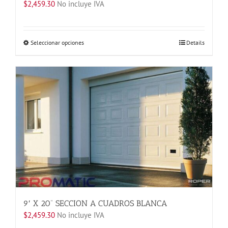
$
2,459.30
No incluye IVA
Este
Seleccionar opciones
Details
producto
tiene
múltiples
variantes.
Las
opciones
se
pueden
elegir
en
la
página
de
producto
9′ X 20” SECCION A CUADROS BLANCA
$
2,459.30
No incluye IVA