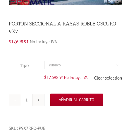
PORTON SECCIONAL A RAYAS ROBLE OSCURO
9X7
$
17,698.91
No incluye IVA
Tipo

$
17,698.91
No Incluye IVA
Clear selection
AÑADIR AL CARRITO
PORTON
SECCIONAL
A
RAYAS
SKU:
P9X7RRO-PUB
ROBLE