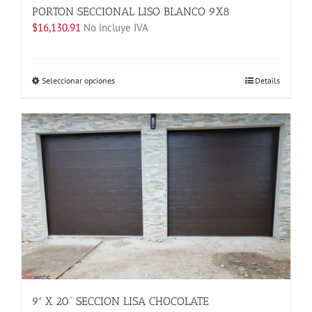
PORTON SECCIONAL LISO BLANCO 9X8
$
16,130.91
No incluye IVA
Este
Seleccionar opciones
Details
producto
tiene
múltiples
variantes.
Las
opciones
se
pueden
elegir
en
la
página
de
producto
9′ X 20” SECCION LISA CHOCOLATE