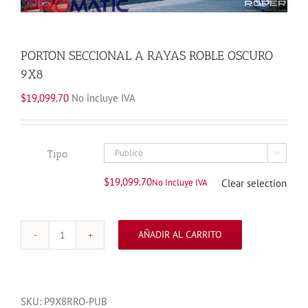
PORTON SECCIONAL A RAYAS ROBLE OSCURO
9X8
$
19,099.70
No incluye IVA
Tipo

$
19,099.70
No Incluye IVA
Clear selection
AÑADIR AL CARRITO
PORTON
SECCIONAL
A
RAYAS
SKU:
P9X8RRO-PUB
ROBLE