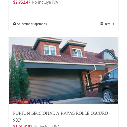
$
2,932.47
No incluye IVA
Este
Seleccionar opciones
Details
producto
tiene
múltiples
variantes.
Las
opciones
se
pueden
elegir
en
la
página
de
producto
PORTON SECCIONAL A RAYAS ROBLE OSCURO
9X7
$
17,698.91
No incluye IVA