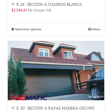
9′ X 24” SECCION A CUADROS BLANCA
$
2,546.43
No incluye IVA
Este
Seleccionar opciones
Details
producto
tiene
múltiples
variantes.
Las
opciones
se
pueden
elegir
en
la
página
de
producto
9′ X 20” SECCION A RAYAS MADERA OSCURO