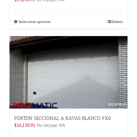
Este
Seleccionar opciones
Details
producto
tiene
múltiples
variantes.
Las
opciones
se
pueden
elegir
en
la
página
de
producto
PORTON SECCIONAL A RAYAS BLANCO 9X8
$
16,130.91
No incluye IVA