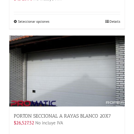
Este
Seleccionar opciones
Details
producto
tiene
múltiples
variantes.
Las
opciones
se
pueden
elegir
en
la
página
de
producto
PORTON SECCIONAL A RAYAS BLANCO 20X7
$
26,527.52
No incluye IVA