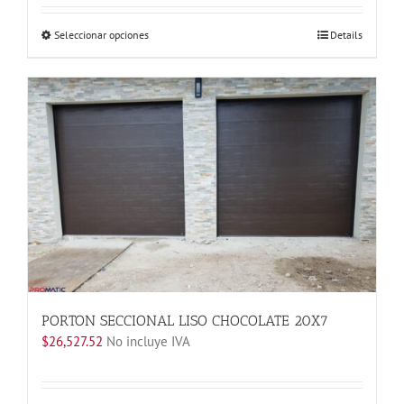
Este
Seleccionar opciones
Details
producto
tiene
múltiples
variantes.
Las
opciones
se
pueden
elegir
en
la
página
de
producto
PORTON SECCIONAL LISO CHOCOLATE 20X7
$
26,527.52
No incluye IVA