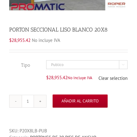
PORTON SECCIONAL LISO BLANCO 20X8
$
28,955.42
No incluye IVA
Tipo

$
28,955.42
No Incluye IVA
Clear selection
AÑADIR AL CARRITO
PORTON
SECCIONAL
LISO
BLANCO
SKU:
P20X8LB-PUB
20X8