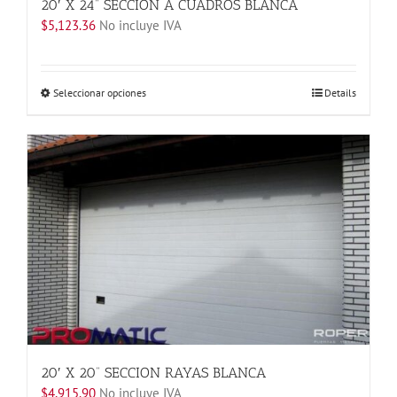
20′ X 24” SECCION A CUADROS BLANCA
$
5,123.36
No incluye IVA
Este
Seleccionar opciones
Details
producto
tiene
múltiples
variantes.
Las
opciones
se
pueden
elegir
en
la
página
de
producto
20′ X 20” SECCION RAYAS BLANCA
$
4,915.90
No incluye IVA