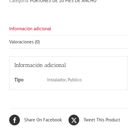
Categoría:
PORTONES DE 20 PIES DE ANCHO
cantidad
Información adicional
Valoraciones (0)
Información adicional
Instalador, Publico
Tipo
Share On Facebook
Tweet This Product