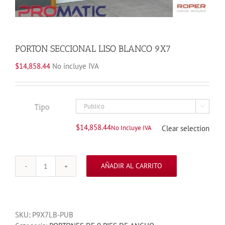
PORTON SECCIONAL LISO BLANCO 9X7
$
14,858.44
No incluye IVA
Tipo

$
14,858.44
No Incluye IVA
Clear selection
AÑADIR AL CARRITO
PORTON
SECCIONAL
LISO
BLANCO
SKU:
P9X7LB-PUB
9X7