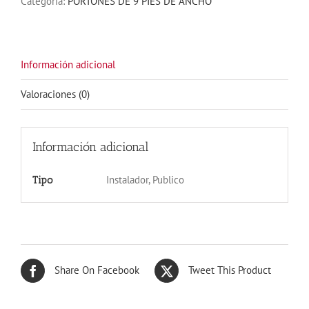
Categoría:
PORTONES DE 9 PIES DE ANCHO
cantidad
Información adicional
Valoraciones (0)
Información adicional
Instalador, Publico
Tipo
Share On Facebook
Tweet This Product