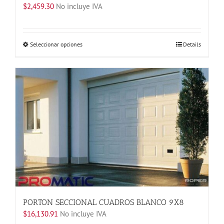
$
2,459.30
No incluye IVA
Este
Seleccionar opciones
Details
producto
tiene
múltiples
variantes.
Las
opciones
se
pueden
elegir
en
la
página
de
producto
PORTON SECCIONAL CUADROS BLANCO 9X8
$
16,130.91
No incluye IVA