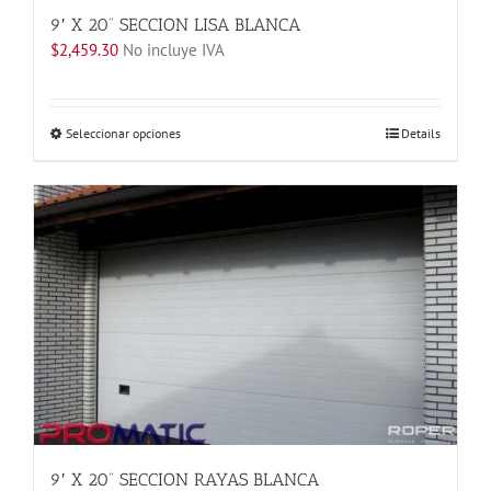
9′ X 20” SECCION LISA BLANCA
$
2,459.30
No incluye IVA
Este
Seleccionar opciones
Details
producto
tiene
múltiples
variantes.
Las
opciones
se
pueden
elegir
en
la
página
de
producto
9′ X 20” SECCION RAYAS BLANCA