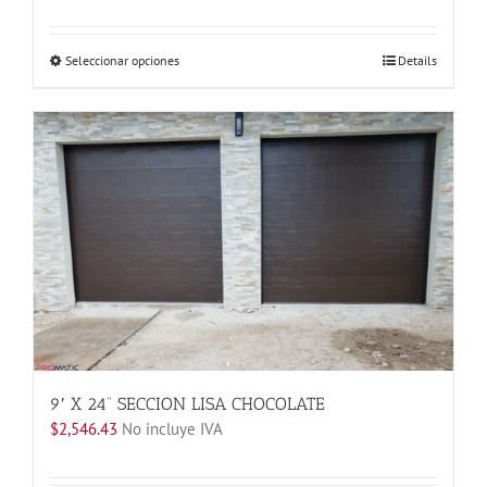
Este
Seleccionar opciones
Details
producto
tiene
múltiples
variantes.
Las
opciones
se
pueden
elegir
en
la
página
de
producto
9′ X 24” SECCION LISA CHOCOLATE
$
2,546.43
No incluye IVA