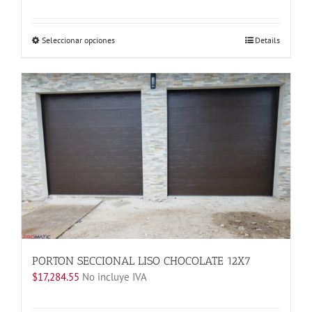
Este
Seleccionar opciones
Details
producto
tiene
múltiples
variantes.
Las
opciones
se
pueden
elegir
en
la
página
de
producto
PORTON SECCIONAL LISO CHOCOLATE 12X7
$
17,284.55
No incluye IVA