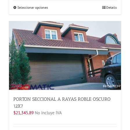
Este
Seleccionar opciones
Details
producto
tiene
múltiples
variantes.
Las
opciones
se
pueden
elegir
en
la
página
de
producto
PORTON SECCIONAL A RAYAS ROBLE OSCURO
12X7
$
21,345.89
No incluye IVA