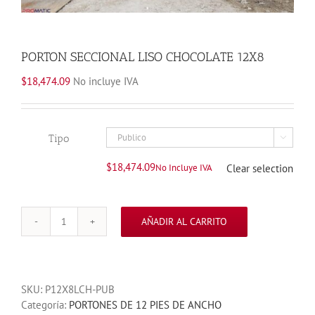
PORTON SECCIONAL LISO CHOCOLATE 12X8
$
18,474.09
No incluye IVA
Tipo

$
18,474.09
No Incluye IVA
Clear selection
AÑADIR AL CARRITO
PORTON
SECCIONAL
LISO
CHOCOLATE
SKU:
P12X8LCH-PUB
12X8
Categoría:
PORTONES DE 12 PIES DE ANCHO
cantidad