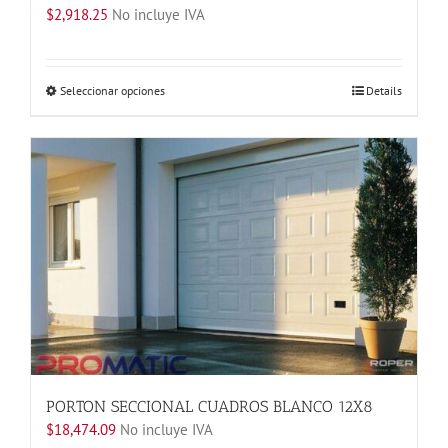
$
2,918.25
No incluye IVA
Este
Seleccionar opciones
Details
producto
tiene
múltiples
variantes.
Las
opciones
se
pueden
elegir
en
la
página
de
producto
PORTON SECCIONAL CUADROS BLANCO 12X8
$
18,474.09
No incluye IVA