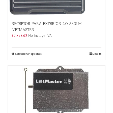
RECEPTOR PARA EXTERIOR 2.0 860LM
LIFTMASTER
$
2,758.62
No incluye IVA
Este
Seleccionar opciones
Details
producto
tiene
múltiples
variantes.
Las
opciones
se
pueden
elegir
en