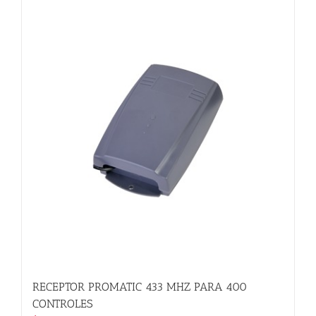
múltiples
variantes.
Las
opciones
se
pueden
elegir
en
la
página
de
producto
RECEPTOR PROMATIC 433 MHZ PARA 400
CONTROLES