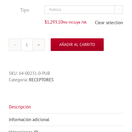
Tipo

$
1,293.10
No Incluye IVA
Clear selection
AÑADIR AL CARRITO
RECEPTOR
GENIUS
433
MHZ
SKU:
64-00231-0-PUB
PARA
Categoría:
RECEPTORES
CONTROLES
ECHO
cantidad
Descripción
Información adicional