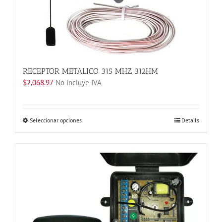
la
página
de
producto
RECEPTOR METALICO 315 MHZ 312HM
$
2,068.97
No incluye IVA
Este
Seleccionar opciones
Details
producto
tiene
múltiples
variantes.
Las
opciones
se
pueden
elegir