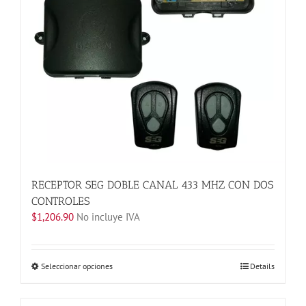
en
la
página
de
producto
RECEPTOR SEG DOBLE CANAL 433 MHZ CON DOS
CONTROLES
$
1,206.90
No incluye IVA
Este
Seleccionar opciones
Details
producto
tiene