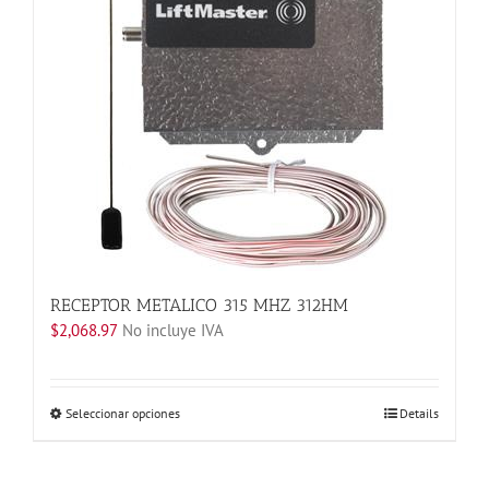
Las
opciones
se
pueden
elegir
en
la
página
de
producto
RECEPTOR METALICO 315 MHZ 312HM
$
2,068.97
No incluye IVA
Este
Seleccionar opciones
Details
producto
tiene
múltiples