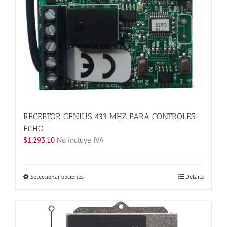
la
página
de
producto
RECEPTOR GENIUS 433 MHZ PARA CONTROLES
ECHO
$
1,293.10
No incluye IVA
Este
Seleccionar opciones
Details
producto
tiene
múltiples
variantes.