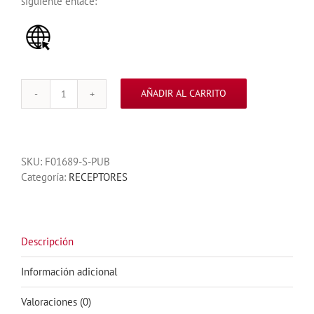
siguiente enlace:
AÑADIR AL CARRITO
RECEPTOR
SEG
DOBLE
CANAL
SKU:
F01689-S-PUB
433
Categoría:
RECEPTORES
MHZ
CON
DOS
CONTROLES
cantidad
Descripción
Información adicional
Valoraciones (0)