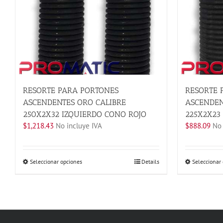
RESORTE PARA PORTONES
RESORTE 
ASCENDENTES ORO CALIBRE
ASCENDEN
250X2X32 IZQUIERDO CONO ROJO
225X2X23
$
1,218.43
No incluye IVA
$
888.09
No 
Este
Seleccionar opciones
Details
Seleccionar
producto
tiene
múltiples
variantes.
Las