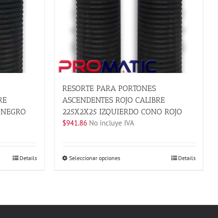
RESORTE PARA PORTONES
RE
ASCENDENTES ROJO CALIBRE
 NEGRO
225X2X25 IZQUIERDO CONO ROJO
$
941.86
No incluye IVA
Este
Details
Seleccionar opciones
Details
producto
tiene
múltiples
variantes.
Las