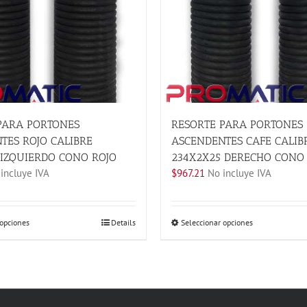
PARA PORTONES
RESORTE PARA PORTONES
TES ROJO CALIBRE
ASCENDENTES CAFE CALIB
 IZQUIERDO CONO ROJO
234X2X25 DERECHO CONO
incluye IVA
$
967.21
No incluye IVA
Este
Este
 opciones
Details
Seleccionar opciones
producto
producto
tiene
tiene
múltiples
múltiples
variantes.
variantes.
Las
Las