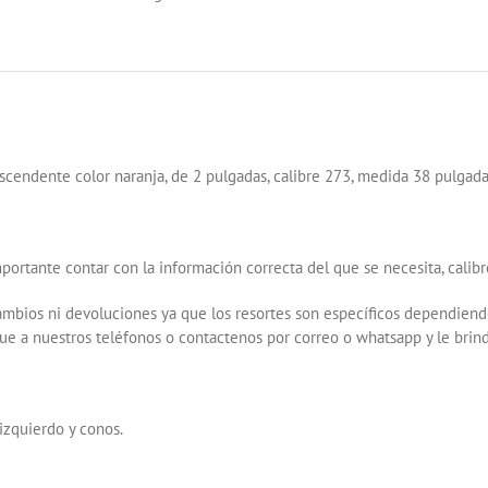
273X2X38
IZQUIERDO
CONO
ROJO
cantidad
scendente color naranja, de 2 pulgadas, calibre 273, medida 38 pulgada
portante contar con la información correcta del que se necesita, calib
mbios ni devoluciones ya que los resortes son específicos dependiendo
e a nuestros teléfonos o contactenos por correo o whatsapp y le brind
 izquierdo y conos.