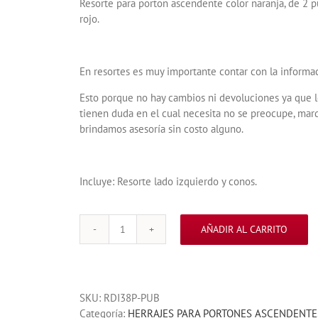
Resorte para porton ascendente color naranja, de 2 p
rojo.
En resortes es muy importante contar con la informac
Esto porque no hay cambios ni devoluciones ya que l
tienen duda en el cual necesita no se preocupe, mar
brindamos asesoría sin costo alguno.
Incluye: Resorte lado izquierdo y conos.
AÑADIR AL CARRITO
RESORTE
PARA
PORTONES
ASCENDENTES
SKU:
RDI38P-PUB
NARANJA
Categoría:
HERRAJES PARA PORTONES ASCENDENTE
CALIBRE