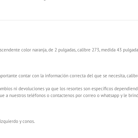
273X2X43
IZQUIERDO
CONO
ROJO
cantidad
scendente color naranja, de 2 pulgadas, calibre 273, medida 43 pulgada
portante contar con la información correcta del que se necesita, calib
mbios ni devoluciones ya que los resortes son específicos dependiendo
e a nuestros teléfonos o contactenos por correo o whatsapp y le brind
 izquierdo y conos.