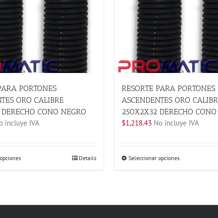
PARA PORTONES
RESORTE PARA PORTONES
TES ORO CALIBRE
ASCENDENTES ORO CALIBR
 DERECHO CONO NEGRO
250X2X32 DERECHO CONO
 incluye IVA
$
1,218.43
No incluye IVA
Este
Este
 opciones
Details
Seleccionar opciones
producto
producto
tiene
tiene
múltiples
múltiples
variantes.
variantes.
Las
Las