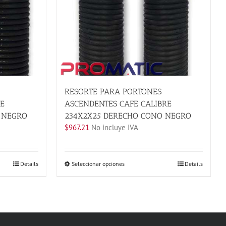
RESORTE PARA PORTONES
E
ASCENDENTES CAFE CALIBRE
 NEGRO
234X2X25 DERECHO CONO NEGRO
$
967.21
No incluye IVA
Este
Details
Seleccionar opciones
Details
producto
tiene
múltiples
variantes.
Las