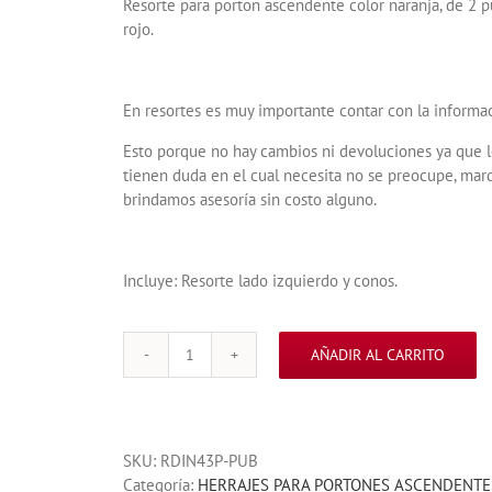
Resorte para porton ascendente color naranja, de 2 p
rojo.
En resortes es muy importante contar con la informac
Esto porque no hay cambios ni devoluciones ya que l
tienen duda en el cual necesita no se preocupe, mar
brindamos asesoría sin costo alguno.
Incluye: Resorte lado izquierdo y conos.
AÑADIR AL CARRITO
RESORTE
PARA
PORTONES
ASCENDENTES
SKU:
RDIN43P-PUB
NARANJA
Categoría:
HERRAJES PARA PORTONES ASCENDENTE
CALIBRE