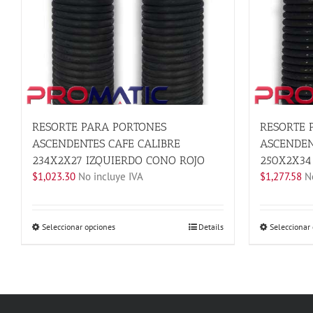
RESORTE PARA PORTONES
RESORTE 
ASCENDENTES CAFE CALIBRE
ASCENDEN
234X2X27 IZQUIERDO CONO ROJO
250X2X34
$
1,023.30
No incluye IVA
$
1,277.58
No
Este
Seleccionar opciones
Details
Seleccionar
producto
tiene
múltiples
variantes.
Las