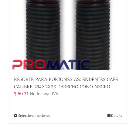
RESORTE PARA PORTONES ASCENDENTES CAFE
CALIBRE 234X2X25 DERECHO CONO NEGRO
$
967.21
No incluye IVA
Este
Seleccionar opciones
Details
producto
tiene
múltiples