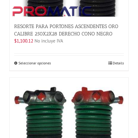
RESORTE PARA PORTONES ASCENDENTES ORO
CALIBRE 250X2X28 DERECHO CONO NEGRO
$
1,100.12
No incluye IVA
Este
Seleccionar opciones
Details
producto
tiene
múltiples
variantes.
Las
opciones
se
pueden
elegir
en
la