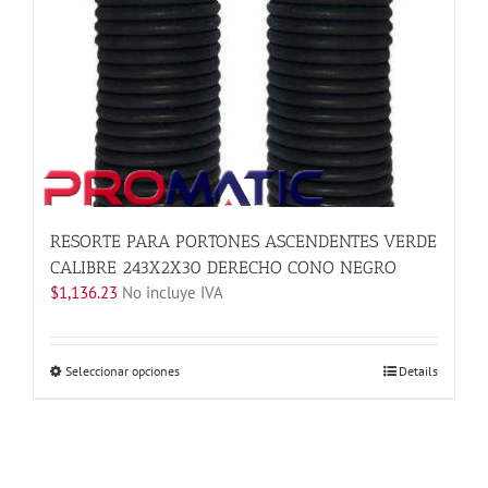
página
de
producto
RESORTE PARA PORTONES ASCENDENTES VERDE
CALIBRE 243X2X30 DERECHO CONO NEGRO
$
1,136.23
No incluye IVA
Este
Seleccionar opciones
Details
producto
tiene
múltiples
variantes.