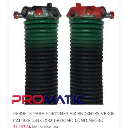
variantes.
Las
opciones
se
pueden
elegir
en
la
página
de
producto
RESORTE PARA PORTONES ASCENDENTES VERDE
CALIBRE 243X2X32 DERECHO CONO NEGRO
$
1,193.84
No incluye IVA