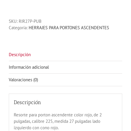
PARA
PORTONES
ASCENDENTES
SKU:
RIR27P-PUB
ROJO
Categoría:
HERRAJES PARA PORTONES ASCENDENTES
CALIBRE
225X2X27
IZQUIERDO
CONO
ROJO
Descripción
cantidad
Información adicional
Valoraciones (0)
Descripción
Resorte para porton ascendente color rojo, de 2
pulgadas, calibre 225, medida 27 pulgadas lado
izquierdo con cono rojo.