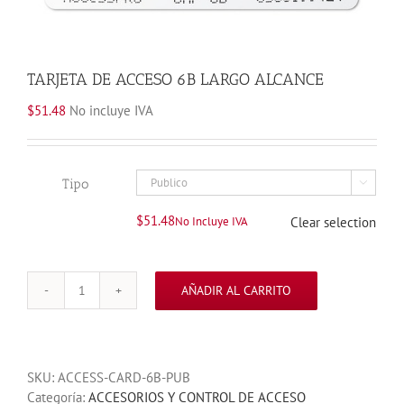
TARJETA DE ACCESO 6B LARGO ALCANCE
$
51.48
No incluye IVA
Tipo

$
51.48
No Incluye IVA
Clear selection
AÑADIR AL CARRITO
TARJETA
DE
ACCESO
6B
SKU:
ACCESS-CARD-6B-PUB
LARGO
Categoría:
ACCESORIOS Y CONTROL DE ACCESO
ALCANCE