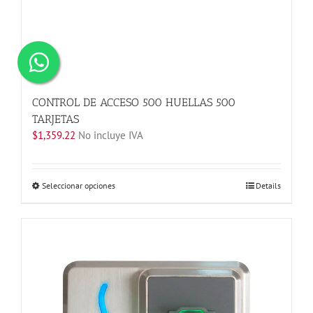
CONTROL DE ACCESO 500 HUELLAS 500
TARJETAS
$
1,359.22
No incluye IVA
Este
Seleccionar opciones
Details
producto
tiene
múltiples
variantes.
Las
opciones
se
pueden