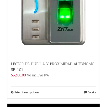
elegir
en
la
página
de
producto
LECTOR DE HUELLA Y PROXIMIDAD AUTONOMO
SF-101
$
3,300.00
No incluye IVA
Este
Seleccionar opciones
Details
producto
tiene