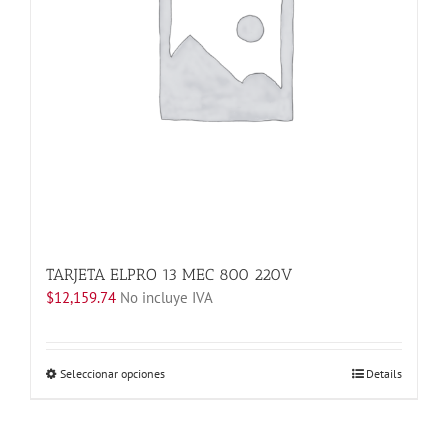
TARJETA ELPRO 13 MEC 800 220V
$
12,159.74
No incluye IVA
Este
Seleccionar opciones
Details
producto
tiene
múltiples