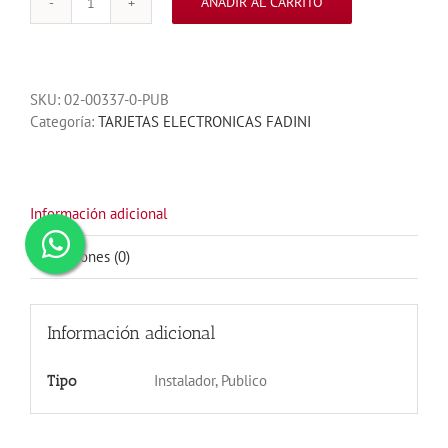
AÑADIR AL CARRITO
TARJETA
ELPRO
37
MEC
SKU:
02-00337-0-PUB
200
Categoría:
TARJETAS ELECTRONICAS FADINI
220V
cantidad
Información adicional
Valoraciones (0)
Información adicional
Instalador, Publico
Tipo