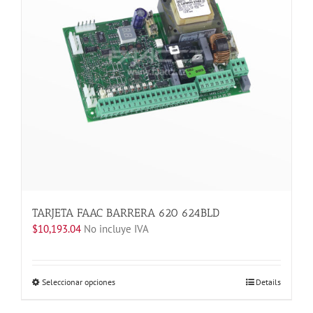
pueden
elegir
en
la
página
de
producto
TARJETA FAAC BARRERA 620 624BLD
$
10,193.04
No incluye IVA
Este
Seleccionar opciones
Details
producto