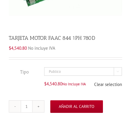
TARJETA MOTOR FAAC 844 1PH 780D
$
4,540.80
No incluye IVA
Tipo

$
4,540.80
No Incluye IVA
Clear selection
AÑADIR AL CARRITO
TARJETA
MOTOR
FAAC
844