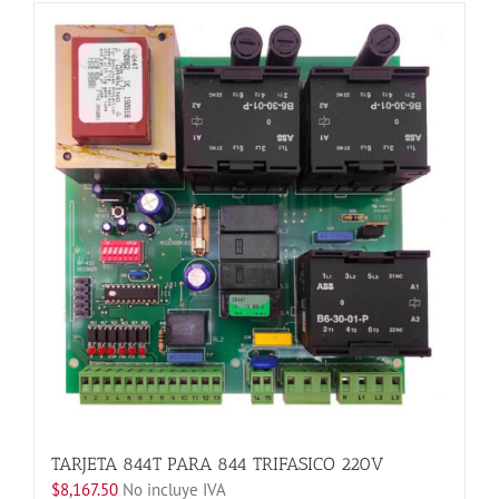
tiene
múltiples
variantes.
Las
opciones
se
pueden
elegir
en
la
página
de
producto
TARJETA 844T PARA 844 TRIFASICO 220V
$
8,167.50
No incluye IVA