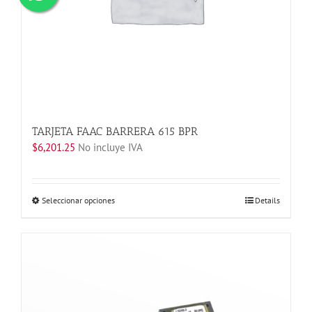
TARJETA FAAC BARRERA 615 BPR
$
6,201.25
No incluye IVA
Este
Seleccionar opciones
Details
producto
tiene
múltiples
variantes.
Las
opciones
se