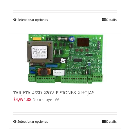
Este
Seleccionar opciones
Details
producto
tiene
múltiples
variantes.
Las
opciones
se
pueden
elegir
en
la
TARJETA 455D 220V PISTONES 2 HOJAS
página
$
4,994.88
No incluye IVA
de
producto
Este
Seleccionar opciones
Details
producto