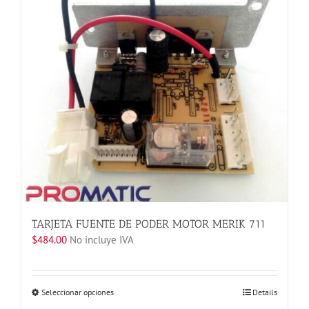
múltiples
variantes.
Las
opciones
se
pueden
elegir
en
la
página
de
producto
TARJETA FUENTE DE PODER MOTOR MERIK 711
$
484.00
No incluye IVA
Este
Seleccionar opciones
Details
producto