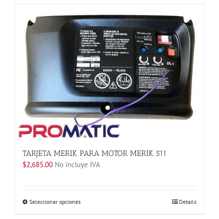
tiene
múltiples
variantes.
Las
opciones
se
pueden
elegir
en
la
página
de
producto
TARJETA MERIK PARA MOTOR MERIK 511
$
2,685.00
No incluye IVA
Este
Seleccionar opciones
Details
producto