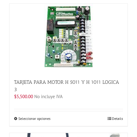
tiene
múltiples
variantes.
Las
opciones
se
pueden
elegir
en
la
página
de
TARJETA PARA MOTOR H 5011 Y H 1011 LOGICA
producto
3
$
5,500.00
No incluye IVA
Este
Seleccionar opciones
Details
producto
tiene