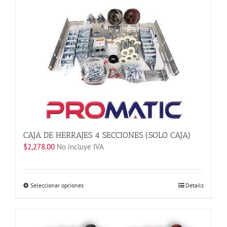
Las
opciones
se
pueden
elegir
en
la
página
de
producto
CAJA DE HERRAJES 4 SECCIONES (SOLO CAJA)
$
2,278.00
No incluye IVA
Este
Seleccionar opciones
Details
producto
tiene
múltiples