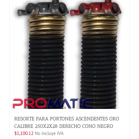
variantes.
Las
opciones
se
pueden
elegir
en
la
página
de
producto
RESORTE PARA PORTONES ASCENDENTES ORO
CALIBRE 250X2X28 DERECHO CONO NEGRO
$
1,100.12
No incluye IVA