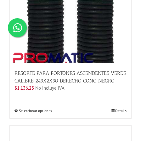
RESORTE PARA PORTONES ASCENDENTES VERDE
CALIBRE 243X2X30 DERECHO CONO NEGRO
$
1,136.23
No incluye IVA
Este
Seleccionar opciones
Details
producto
tiene
múltiples
variantes.