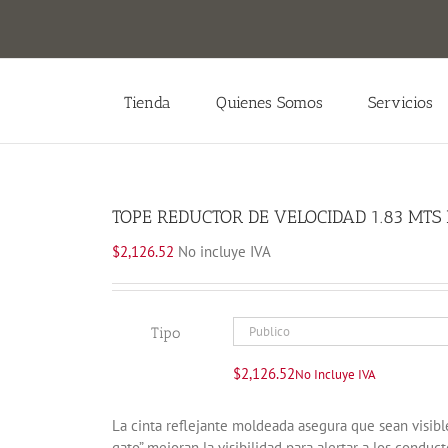
Tienda
Quienes Somos
Servicios
TOPE REDUCTOR DE VELOCIDAD 1.83 MT
$
2,126.52
No incluye IVA
Tipo
$
2,126.52
No Incluye IVA
La cinta reflejante moldeada asegura que sean visible
gato” mejoran la visibilidad para alertar a los condu