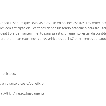
Y
NEGRO
cantidad
oldeada asegura que sean visibles aún en noches oscuras. Los reflectores
ores con anticipación. Los topes tienen un fondo acanalado para facilita
 ideal libre de mantenimiento para su estacionamiento, están disponible
ara protejer sus extremos y a los vehículos de 15.2 centímetros de larg
reciclado.
s en cuanto a costo/beneficio.
d a 3-8 km/h aproximadamente.
.