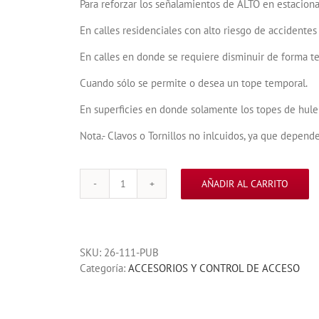
Para reforzar los señalamientos de ALTO en estacion
En calles residenciales con alto riesgo de accidente
En calles en donde se requiere disminuir de forma t
Cuando sólo se permite o desea un tope temporal.
En superficies en donde solamente los topes de hule f
Nota.- Clavos o Tornillos no inlcuidos, ya que depende
AÑADIR AL CARRITO
TOPE
REDUCTOR
DE
VELOCIDAD
SKU:
26-111-PUB
1.83
Categoría:
ACCESORIOS Y CONTROL DE ACCESO
MTS
EASY
RYDER
AMARILLO