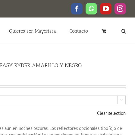
Facebook
WhatsApp
YouTube
Insta
Quieres ser Mayorista
Contacto
S EASY RYDER AMARILLO Y NEGRO

Clear selection
s aún en noches oscuras. Los reflectores opcionales tipo “ojo de
ctores con anticipación. Los topes tienen un fondo acanalado para