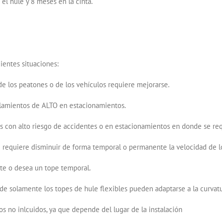
 el hule y 8 meses en la cinta.
uientes situaciones:
e los peatones o de los vehículos requiere mejorarse.
alamientos de ALTO en estacionamientos.
es con alto riesgo de accidentes o en estacionamientos en donde se req
 requiere disminuir de forma temporal o permanente la velocidad de lo
te o desea un tope temporal.
de solamente los topes de hule flexibles pueden adaptarse a la curvatur
los no inlcuidos, ya que depende del lugar de la instalación