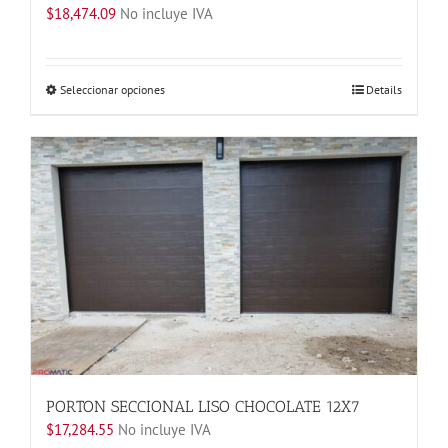
$
18,474.09
No incluye IVA
Este
Seleccionar opciones
Details
producto
tiene
múltiples
variantes.
Las
opciones
se
pueden
elegir
en
la
página
de
producto
PORTON SECCIONAL LISO CHOCOLATE 12X7
$
17,284.55
No incluye IVA