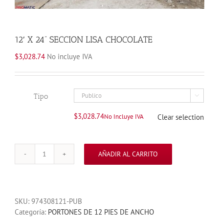
12′ X 24” SECCION LISA CHOCOLATE
$
3,028.74
No incluye IVA
Tipo

$
3,028.74
No Incluye IVA
Clear selection
AÑADIR AL CARRITO
12'
X
24''
SECCION
SKU:
974308121-PUB
LISA
Categoría:
PORTONES DE 12 PIES DE ANCHO
CHOCOLATE