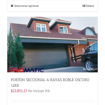
Este
Seleccionar opciones
Details
producto
tiene
múltiples
variantes.
Las
opciones
se
pueden
elegir
en
la
página
de
producto
PORTON SECCIONAL A RAYAS ROBLE OSCURO
12X8
$
22,851.27
No incluye IVA