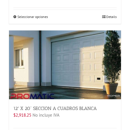
Este
Seleccionar opciones
Details
producto
tiene
múltiples
variantes.
Las
opciones
se
pueden
elegir
en
la
página
de
producto
12′ X 20” SECCION A CUADROS BLANCA
$
2,918.25
No incluye IVA