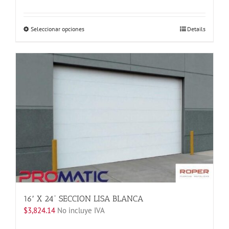
Este
Seleccionar opciones
Details
producto
tiene
múltiples
variantes.
Las
opciones
se
pueden
elegir
en
la
página
de
producto
16′ X 24” SECCION LISA BLANCA
$
3,824.14
No incluye IVA