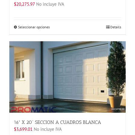
$
20,275.97
No incluye IVA
Este
Seleccionar opciones
Details
producto
tiene
múltiples
variantes.
Las
opciones
se
pueden
elegir
en
la
página
de
producto
16′ X 20” SECCION A CUADROS BLANCA
$
3,699.01
No incluye IVA