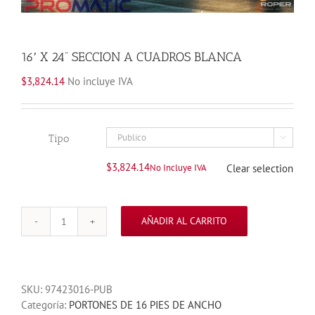
16′ X 24” SECCION A CUADROS BLANCA
$
3,824.14
No incluye IVA
Tipo

$
3,824.14
No Incluye IVA
Clear selection
AÑADIR AL CARRITO
16'
X
24''
SECCION
SKU:
97423016-PUB
A
Categoría:
PORTONES DE 16 PIES DE ANCHO
CUADROS