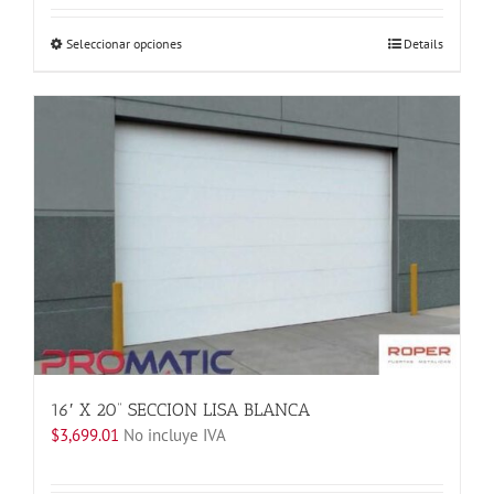
Este
Seleccionar opciones
Details
producto
tiene
múltiples
variantes.
Las
opciones
se
pueden
elegir
en
la
página
de
producto
16′ X 20” SECCION LISA BLANCA
$
3,699.01
No incluye IVA