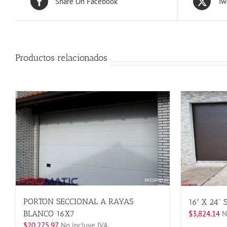
Share On Facebook
Tw
Productos relacionados
PORTON SECCIONAL A RAYAS
16′ X 24”
$
3,824.14
No
BLANCO 16X7
$
20,275.97
No incluye IVA