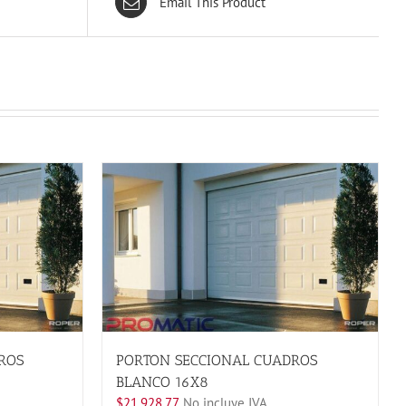
Email This Product
DROS
PORTON SECCIONAL CUADROS
BLANCO 16X8
$
21,928.77
No incluye IVA