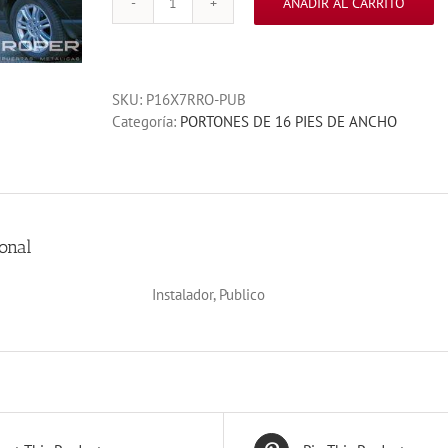
AÑADIR AL CARRITO
PORTON
SECCIONAL
A
RAYAS
SKU:
P16X7RRO-PUB
ROBLE
Categoría:
PORTONES DE 16 PIES DE ANCHO
OSCURO
16X7
cantidad
onal
Instalador, Publico