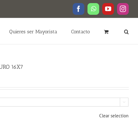
Facebook
WhatsApp
YouTube
Insta
Quieres ser Mayorista
Contacto
URO 16X7

Clear selection