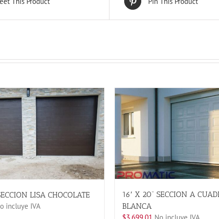
eet This Product
Pin This Product
16′ X 20” SECCION A CUA
 SECCION LISA CHOCOLATE
 incluye IVA
BLANCA
$
3,699.01
No incluye IVA